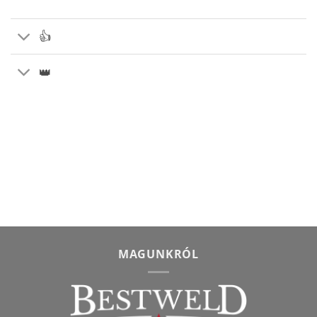
👍
👑
MAGUNKRÓL