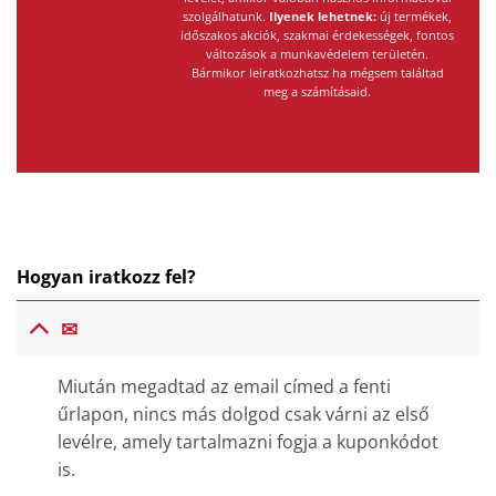
szolgálhatunk.
Ilyenek lehetnek:
új termékek,
időszakos akciók, szakmai érdekességek, fontos
változások a munkavédelem területén.
Bármikor leiratkozhatsz ha mégsem találtad
meg a számításaid.
Hogyan iratkozz fel?
✉
Miután megadtad az email címed a fenti
űrlapon, nincs más dolgod csak várni az első
levélre, amely tartalmazni fogja a kuponkódot
is.