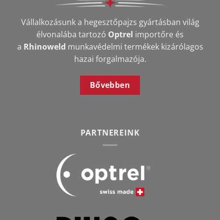
Vállalkozásunk a hegesztőpajzs gyártásban világ
élvonalába tartozó
Optrel
importőre és
a
Rhinoweld
munkavédelmi termékek kizárólagos
hazai forgalmazója.
Bővebben
PARTNEREINK