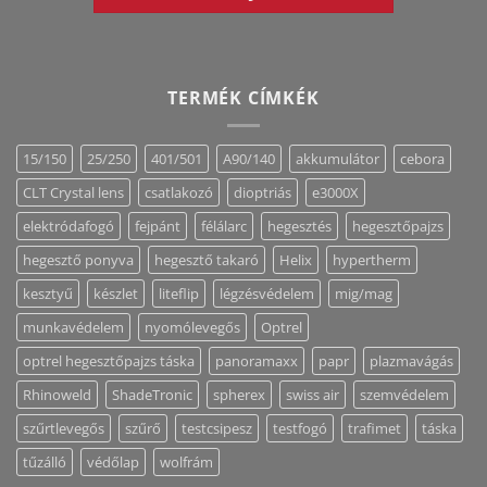
TERMÉK CÍMKÉK
15/150
25/250
401/501
A90/140
akkumulátor
cebora
CLT Crystal lens
csatlakozó
dioptriás
e3000X
elektródafogó
fejpánt
félálarc
hegesztés
hegesztőpajzs
hegesztő ponyva
hegesztő takaró
Helix
hypertherm
kesztyű
készlet
liteflip
légzésvédelem
mig/mag
munkavédelem
nyomólevegős
Optrel
optrel hegesztőpajzs táska
panoramaxx
papr
plazmavágás
Rhinoweld
ShadeTronic
spherex
swiss air
szemvédelem
szűrtlevegős
szűrő
testcsipesz
testfogó
trafimet
táska
tűzálló
védőlap
wolfrám