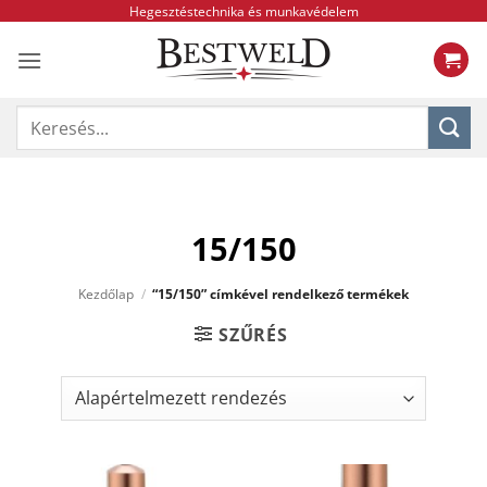
Skip
Hegesztéstechnika és munkavédelem
to
content
Keresés
a
következőre:
15/150
Kezdőlap
/
“15/150” címkével rendelkező termékek
SZŰRÉS