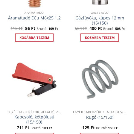
ÁRAMÁTADÓ
GÁZTERELŐ
Gázfúvóka, kúpos 12mm
Áramátadó ECu M6x25 1.2
(15/150)
Original
Current
Original
Current
115
Ft
86
Ft
564
Ft
400
Ft
Bruttó:
109
Ft
Bruttó:
508
Ft
price
price
price
price
was:
is:
was:
is:
KOSÁRBA TESZEM
KOSÁRBA TESZEM
115 Ft.
86 Ft.
564 Ft.
400 Ft.
EGYÉB TARTOZÉKOK, ALKATRÉSZEK
EGYÉB TARTOZÉKOK, ALKATRÉSZEK
Kapcsoló, kétpólusú
Rugó (15/150)
(15/150)
711
Ft
125
Ft
Bruttó:
903
Ft
Bruttó:
159
Ft