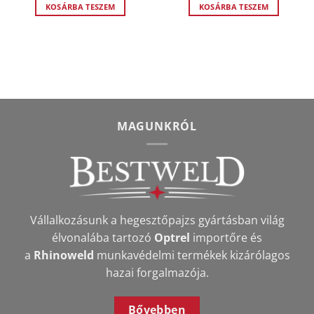
KOSÁRBA TESZEM
KOSÁRBA TESZEM
MAGUNKRÓL
Vállalkozásunk a hegesztőpajzs gyártásban világ
élvonalába tartozó
Optrel
importőre és
a
Rhinoweld
munkavédelmi termékek kizárólagos
hazai forgalmazója.
Bővebben