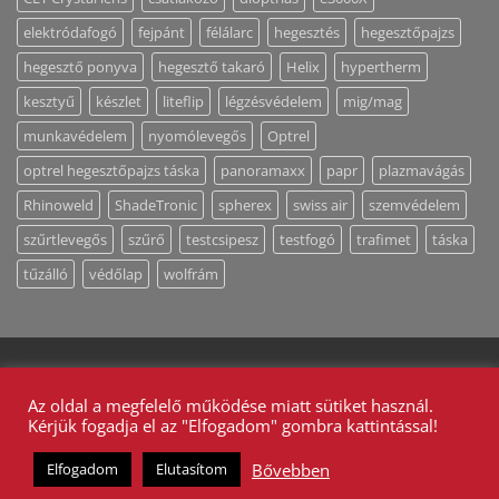
elektródafogó
fejpánt
félálarc
hegesztés
hegesztőpajzs
hegesztő ponyva
hegesztő takaró
Helix
hypertherm
kesztyű
készlet
liteflip
légzésvédelem
mig/mag
munkavédelem
nyomólevegős
Optrel
optrel hegesztőpajzs táska
panoramaxx
papr
plazmavágás
Rhinoweld
ShadeTronic
spherex
swiss air
szemvédelem
szűrtlevegős
szűrő
testcsipesz
testfogó
trafimet
táska
tűzálló
védőlap
wolfrám
MUNKAVÉDELEM
MAGUNKRÓL
ÁLTALÁNOS SZERZŐDÉSI FELTÉTELEK
ADATKEZELÉS
Az oldal a megfelelő működése miatt sütiket használ.
KAPCSOLAT / AJÁNLATKÉRÉS
Kérjük fogadja el az "Elfogadom" gombra kattintással!
2026 ©
Bestweld Hegesztéstechnikai Bt. - Minden jog
fenntartva!
Bővebben
Elfogadom
Elutasítom