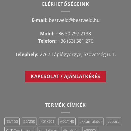
ELÉRHETŐSÉGEINK
E-mail:
bestweld@bestweld.hu
Mobil:
+36 30 797 2138
Telefon:
+36 (53) 381 276
Telephely:
2767 Tápiógyörgye, Szövetség u. 1.
KAPCSOLAT / AJÁNLATKÉRÉS
TERMÉK CÍMKÉK
15/150
25/250
401/501
A90/140
akkumulátor
cebora
CLT Crystal lens
csatlakozó
dioptriás
e3000X