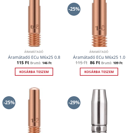
-25%
ÁRAMÁTADÓ
ÁRAMÁTADÓ
Áramátadó ECu M6x25 0.8
Áramátadó ECu M6x25 1.0
Original
Current
115
Ft
115
Ft
86
Ft
Bruttó:
146
Ft
Bruttó:
109
Ft
price
price
was:
is:
KOSÁRBA TESZEM
KOSÁRBA TESZEM
115 Ft.
86 Ft.
-25%
-29%