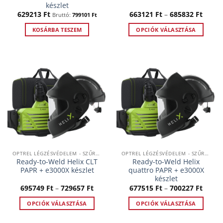
készlet
Ártar
629213
Ft
663121
Ft
–
685832
Ft
Bruttó:
799101
Ft
66312
-
KOSÁRBA TESZEM
OPCIÓK VÁLASZTÁSA
68583
Ennek
a
terméknek
több
variációja
van.
A
változatok
a
termékoldalon
választhatók
OPTREL LÉGZÉSVÉDELEM - SZŰRTLEVEGŐS RENDSZEREK
OPTREL LÉGZÉSVÉDELEM - SZŰRTLEVEGŐS RENDSZEREK
ki
Ready-to-Weld Helix CLT
Ready-to-Weld Helix
PAPR + e3000X készlet
quattro PAPR + e3000X
készlet
Ártartomány:
Ártar
695749
Ft
–
729657
Ft
677515
Ft
–
700227
Ft
695749 Ft
67751
-
-
OPCIÓK VÁLASZTÁSA
OPCIÓK VÁLASZTÁSA
729657 Ft
70022
Ennek
Ennek