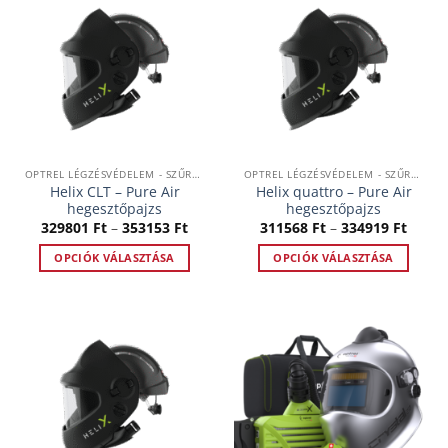
OPTREL LÉGZÉSVÉDELEM - SZŰRTLEVEGŐS RENDSZEREK
OPTREL LÉGZÉSVÉDELEM - SZŰRTLEVEGŐS RENDSZEREK
Helix CLT – Pure Air
Helix quattro – Pure Air
hegesztőpajzs
hegesztőpajzs
Ártartomány:
Ártar
329801
Ft
–
353153
Ft
311568
Ft
–
334919
Ft
329801 Ft
31156
-
-
OPCIÓK VÁLASZTÁSA
OPCIÓK VÁLASZTÁSA
353153 Ft
33491
Ennek
Ennek
a
a
terméknek
terméknek
több
több
variációja
variációja
van.
van.
A
A
változatok
változatok