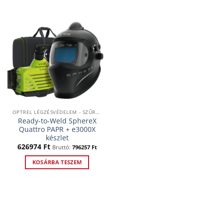
OPTREL LÉGZÉSVÉDELEM - SZŰRTLEVEGŐS RENDSZEREK
Ready-to-Weld SphereX
Quattro PAPR + e3000X
készlet
626974
Ft
Bruttó:
796257
Ft
KOSÁRBA TESZEM