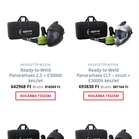
a
a
terméknek
terméknek
több
több
variációja
variációja
van.
van.
A
A
változatok
változatok
a
a
termékoldalon
termékoldalon
választhatók
választhatók
HEGESZTŐPAJZSOK
HEGESZTŐPAJZSOK
ki
ki
Ready-to-Weld
Ready-to-Weld
Panoramaxx 2.5 + E3000X
Panoramaxx CLT – ezüst +
készlet
E3000X készlet
642968
Ft
693830
Ft
Bruttó:
816569
Ft
Bruttó:
881164
Ft
KOSÁRBA TESZEM
KOSÁRBA TESZEM