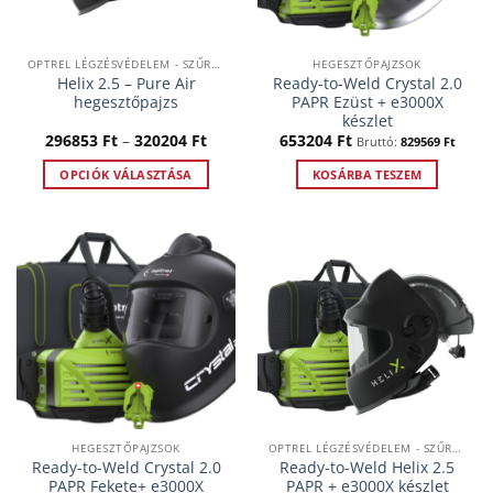
a
a
termékoldalon
termékoldalon
választhatók
választhatók
OPTREL LÉGZÉSVÉDELEM - SZŰRTLEVEGŐS RENDSZEREK
HEGESZTŐPAJZSOK
ki
ki
Helix 2.5 – Pure Air
Ready-to-Weld Crystal 2.0
hegesztőpajzs
PAPR Ezüst + e3000X
készlet
Ártartomány:
296853
Ft
–
320204
Ft
653204
Ft
Bruttó:
829569
Ft
296853 Ft
-
OPCIÓK VÁLASZTÁSA
KOSÁRBA TESZEM
320204 Ft
Ennek
a
terméknek
több
variációja
van.
A
változatok
a
termékoldalon
választhatók
HEGESZTŐPAJZSOK
OPTREL LÉGZÉSVÉDELEM - SZŰRTLEVEGŐS RENDSZEREK
ki
Ready-to-Weld Crystal 2.0
Ready-to-Weld Helix 2.5
PAPR Fekete+ e3000X
PAPR + e3000X készlet