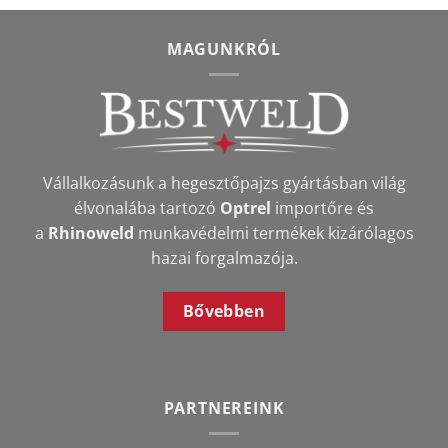
MAGUNKRÓL
Vállalkozásunk a hegesztőpajzs gyártásban világ
élvonalába tartozó
Optrel
importőre és
a
Rhinoweld
munkavédelmi termékek kizárólagos
hazai forgalmazója.
Bővebben
PARTNEREINK