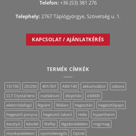
Telefon:
+36 (53) 381 276
Telephely:
2767 Tápiógyörgye, Szövetség u. 1.
KAPCSOLAT / AJÁNLATKÉRÉS
TERMÉK CÍMKÉK
15/150
25/250
401/501
A90/140
akkumulátor
cebora
CLT Crystal lens
csatlakozó
dioptriás
e3000X
elektródafogó
fejpánt
félálarc
hegesztés
hegesztőpajzs
hegesztő ponyva
hegesztő takaró
Helix
hypertherm
kesztyű
készlet
liteflip
légzésvédelem
mig/mag
munkavédelem
nyomólevegős
Optrel