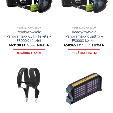
HEGESZTŐPAJZSOK
HEGESZTŐPAJZSOK
Ready-to-Weld
Ready-to-Weld
Panoramaxx CLT – fekete +
Panoramaxx quattro +
E3000X készlet
E3000X készlet
669198
Ft
650965
Ft
Bruttó:
849881
Ft
Bruttó:
826726
Ft
KOSÁRBA TESZEM
KOSÁRBA TESZEM