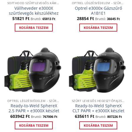
SOFTHOOD SZŰRTLEVEGŐS KÁMZSÁK
OPTREL LÉGZÉSVÉDELEM - SZŰRTLEVEGŐS RENDSZEREK
Vállheveder e3000X
Optrel e3000x Gázszűrő
szűrtlevegős készülékhez
A1B1E1
51821
Ft
28854
Ft
Bruttó:
65813
Ft
Bruttó:
36645
Ft
KOSÁRBA TESZEM
KOSÁRBA TESZEM
OPTREL LÉGZÉSVÉDELEM - SZŰRTLEVEGŐS RENDSZEREK
SZŰRT LEVEGŐS HEGESZTŐPAJZSOK, KÉSZLETEK
Ready-to-Weld SphereX
Ready-to-Weld SphereX
2.5 PAPR + e3000X készlet
CLT PAPR + e3000X készlet
603942
Ft
635611
Ft
Bruttó:
767006
Ft
Bruttó:
807226
Ft
KOSÁRBA TESZEM
KOSÁRBA TESZEM