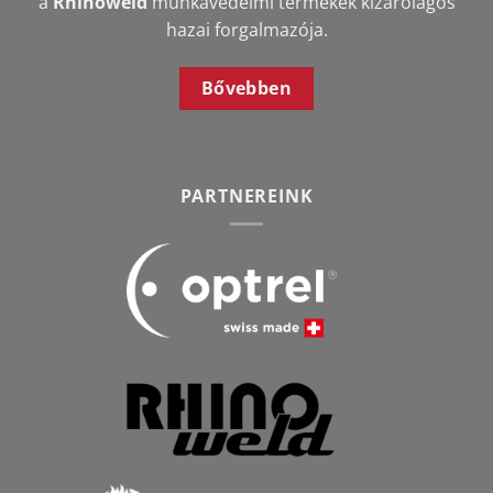
a
Rhinoweld
munkavédelmi termékek kizárólagos
hazai forgalmazója.
Bővebben
PARTNEREINK