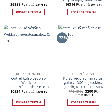
26358
Ft
16314
Ft
Bruttó:
33475
Ft
Bruttó:
20719
Ft
KOSÁRBA TESZEM
KOSÁRBA TESZEM
-72%
HEGESZTŐPAJZSOK
HEGESZTŐPAJZSOK
Optrel külső védőlap
Külső védőlap miraplus,
Weldcap
galaxy, OSC pajzsokhoz
hegesztőpajzshoz (5 db)
(10 db) KIFUTÓ TERMÉK
Original
Current
10524
Ft
11548
Ft
3200
Ft
Bruttó:
13365
Ft
price
price
Bruttó:
4064
Ft
was:
is:
11548 Ft.
3200 Ft.
KOSÁRBA TESZEM
KOSÁRBA TESZEM