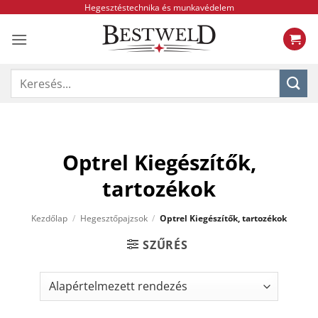
Skip
Hegesztéstechnika és munkavédelem
to
content
Keresés
a
következőre:
Optrel Kiegészítők,
tartozékok
Kezdőlap
/
Hegesztőpajzsok
/
Optrel Kiegészítők, tartozékok
SZŰRÉS