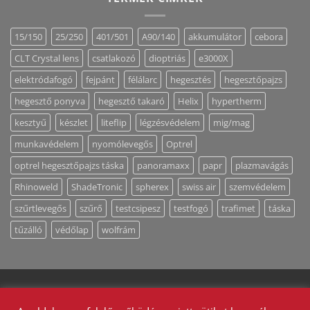
15/150
25/250
401/501
A90/140
akkumulátor
cebora
CLT Crystal lens
csatlakozó
dioptriás
e3000X
elektródafogó
fejpánt
félálarc
hegesztés
hegesztőpajzs
hegesztő ponyva
hegesztő takaró
Helix
hypertherm
kesztyű
készlet
liteflip
légzésvédelem
mig/mag
munkavédelem
nyomólevegős
Optrel
optrel hegesztőpajzs táska
panoramaxx
papr
plazmavágás
Rhinoweld
ShadeTronic
spherex
swiss air
szemvédelem
szűrtlevegős
szűrő
testcsipesz
testfogó
trafimet
táska
tűzálló
védőlap
wolfrám
MUNKAVÉDELEM
MAGUNKRÓL
ÁLTALÁNOS SZERZŐDÉSI FELTÉTELEK
ADATKEZELÉS