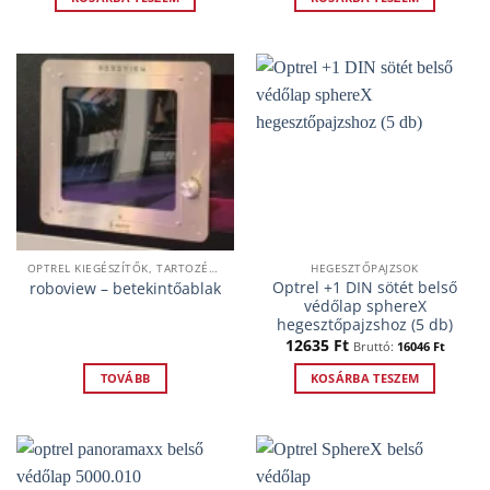
OPTREL KIEGÉSZÍTŐK, TARTOZÉKOK
HEGESZTŐPAJZSOK
Optrel +1 DIN sötét belső
roboview – betekintőablak
védőlap sphereX
hegesztőpajzshoz (5 db)
12635
Ft
Bruttó:
16046
Ft
TOVÁBB
KOSÁRBA TESZEM