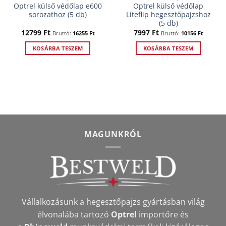
Optrel külső védőlap e600
Optrel külső védőlap
sorozathoz (5 db)
Liteflip hegesztőpajzshoz
(5 db)
12799
Ft
7997
Ft
Bruttó:
16255
Ft
Bruttó:
10156
Ft
KOSÁRBA TESZEM
KOSÁRBA TESZEM
MAGUNKRÓL
Vállalkozásunk a hegesztőpajzs gyártásban világ
élvonalába tartozó
Optrel
importőre és