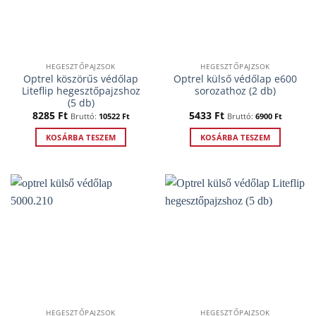
HEGESZTŐPAJZSOK
HEGESZTŐPAJZSOK
Optrel köszörűs védőlap
Optrel külső védőlap e600
Liteflip hegesztőpajzshoz
sorozathoz (2 db)
(5 db)
8285
Ft
5433
Ft
Bruttó:
10522
Ft
Bruttó:
6900
Ft
KOSÁRBA TESZEM
KOSÁRBA TESZEM
HEGESZTŐPAJZSOK
HEGESZTŐPAJZSOK