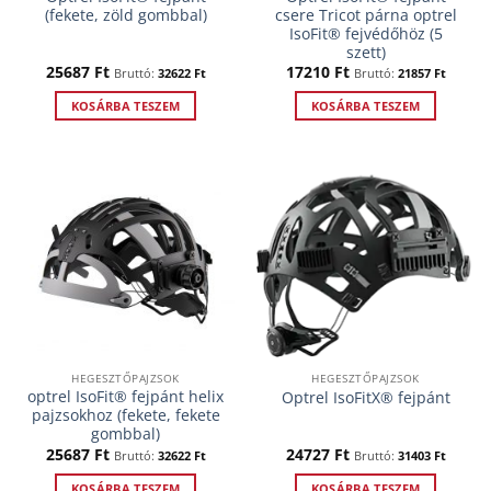
(fekete, zöld gombbal)
csere Tricot párna optrel
IsoFit® fejvédőhöz (5
szett)
25687
Ft
17210
Ft
Bruttó:
32622
Ft
Bruttó:
21857
Ft
KOSÁRBA TESZEM
KOSÁRBA TESZEM
HEGESZTŐPAJZSOK
HEGESZTŐPAJZSOK
optrel IsoFit® fejpánt helix
Optrel IsoFitX® fejpánt
pajzsokhoz (fekete, fekete
gombbal)
25687
Ft
24727
Ft
Bruttó:
32622
Ft
Bruttó:
31403
Ft
KOSÁRBA TESZEM
KOSÁRBA TESZEM