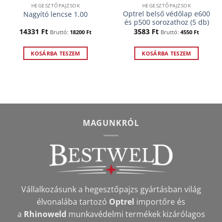
HEGESZTŐPAJZSOK
HEGESZTŐPAJZSOK
Optrel belső védőlap e600
Nagyító lencse 1.00
és p500 sorozathoz (5 db)
t
14331
Ft
3583
Ft
Bruttó:
18200
Ft
Bruttó:
4550
Ft
t.
KOSÁRBA TESZEM
KOSÁRBA TESZEM
MAGUNKRÓL
Vállalkozásunk a hegesztőpajzs gyártásban világ
élvonalába tartozó
Optrel
importőre és
a
Rhinoweld
munkavédelmi termékek kizárólagos