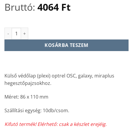
price
price
Bruttó:
4064
Ft
was:
is:
11548 Ft.
3200 F
Külső védőlap miraplus, galaxy, OSC pajzsokhoz (10 db) KIF
KOSÁRBA TESZEM
Külső védőlap (plexi) optrel OSC, galaxy, miraplus
hegesztőpajzsokhoz.
Méret: 86 x 110 mm
Szállítási egység: 10db/csom.
Kifutó termék! Elérhető: csak a készlet erejéig.