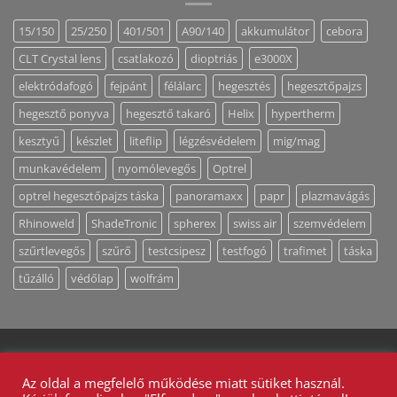
15/150
25/250
401/501
A90/140
akkumulátor
cebora
CLT Crystal lens
csatlakozó
dioptriás
e3000X
elektródafogó
fejpánt
félálarc
hegesztés
hegesztőpajzs
hegesztő ponyva
hegesztő takaró
Helix
hypertherm
kesztyű
készlet
liteflip
légzésvédelem
mig/mag
munkavédelem
nyomólevegős
Optrel
optrel hegesztőpajzs táska
panoramaxx
papr
plazmavágás
Rhinoweld
ShadeTronic
spherex
swiss air
szemvédelem
szűrtlevegős
szűrő
testcsipesz
testfogó
trafimet
táska
tűzálló
védőlap
wolfrám
MUNKAVÉDELEM
MAGUNKRÓL
ÁLTALÁNOS SZERZŐDÉSI FELTÉTELEK
ADATKEZELÉS
Az oldal a megfelelő működése miatt sütiket használ.
KAPCSOLAT / AJÁNLATKÉRÉS