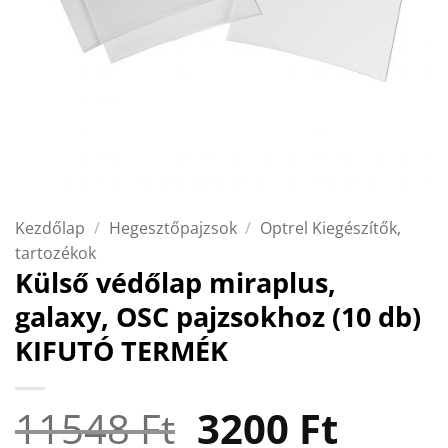
Kezdőlap
/
Hegesztőpajzsok
/
Optrel Kiegészítők,
tartozékok
Külső védőlap miraplus,
galaxy, OSC pajzsokhoz (10 db)
KIFUTÓ TERMÉK
Original
Curre
11548
Ft
3200
Ft