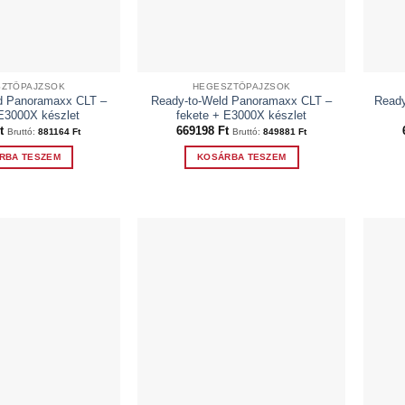
a
a
termékoldalon
termékoldalon
választhatók
választhatók
ki
ki
ZTŐPAJZSOK
HEGESZTŐPAJZSOK
d Panoramaxx CLT –
Ready-to-Weld Panoramaxx CLT –
Ready
E3000X készlet
fekete + E3000X készlet
t
669198
Ft
Bruttó:
881164
Ft
Bruttó:
849881
Ft
RBA TESZEM
KOSÁRBA TESZEM