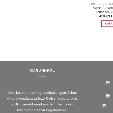
Swiss Air kom
rendszer, v
418089
F
KOSÁ
MAGUNKRÓL
Vállalkozásunk a hegesztőpajzs gyártásban
világ élvonalába tartozó
Optrel
importőre és
a
Rhinoweld
munkavédelmi termékek
kizárólagos hazai forgalmazója.