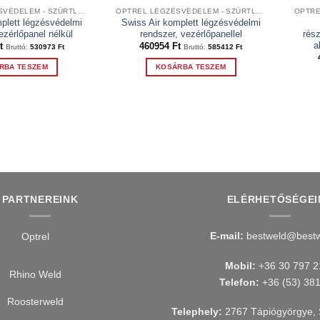
OPTREL LÉGZÉSVÉDELEM - SZŰRTLEVEGŐS RENDSZEREK
OPTREL LÉGZÉSVÉDELEM - SZŰRTLEVEGŐS RENDSZEREK
plett légzésvédelmi
Swiss Air komplett légzésvédelmi
ezérlőpanel nélkül
rendszer, vezérlőpanellel
rés
a
t
460954
Ft
Bruttó:
530973
Ft
Bruttó:
585412
Ft
RBA TESZEM
KOSÁRBA TESZEM
PARTNEREINK
ELÉRHETŐSÉGEI
E-mail:
bestweld@bestw
Mobil:
+36 30 797 2
Telefon:
+36 (53) 38
Telephely:
2767 Tápiógyörgye, 