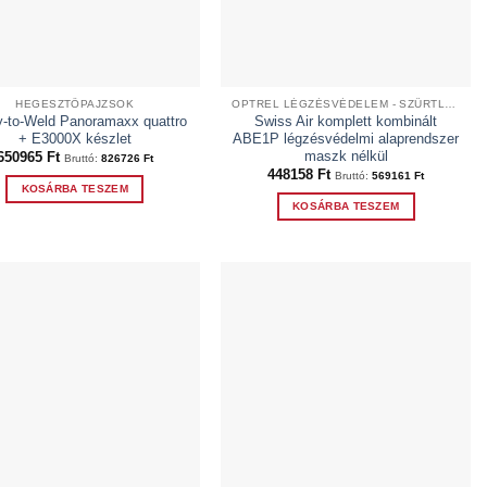
a
termékoldalon
választhatók
ki
HEGESZTŐPAJZSOK
OPTREL LÉGZÉSVÉDELEM - SZŰRTLEVEGŐS RENDSZEREK
-to-Weld Panoramaxx quattro
Swiss Air komplett kombinált
+ E3000X készlet
ABE1P légzésvédelmi alaprendszer
maszk nélkül
650965
Ft
Bruttó:
826726
Ft
448158
Ft
Bruttó:
569161
Ft
KOSÁRBA TESZEM
KOSÁRBA TESZEM