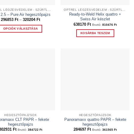
OPTREL LÉGZÉSVÉDELEM - SZŰRTLEVEGŐS RENDSZEREK
OPTREL LÉGZÉSVÉDELEM - SZŰRTLEVEGŐS RENDSZEREK
Ready-to-Weld Helix quattro +
 2.5 – Pure Air hegesztőpajzs
Swiss Air készlet
Ártartomány:
296853
Ft
–
320204
Ft
296853 Ft
638170
Ft
Bruttó:
810476
Ft
-
OPCIÓK VÁLASZTÁSA
320204 Ft
KOSÁRBA TESZEM
Ennek
a
terméknek
több
variációja
van.
A
változatok
a
termékoldalon
választhatók
ki
HEGESZTŐPAJZSOK
HEGESZTŐPAJZSOK
oramaxx CLT PAPR – fekete
Panoramaxx quattro PAPR – fekete
hegesztőpajzs
hegesztőpajzs
302931
Ft
284697
Ft
Bruttó:
384722
Ft
Bruttó:
361565
Ft