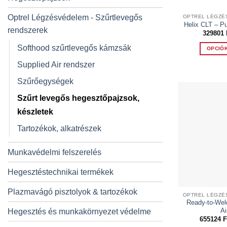
Optrel Légzésvédelem - Szűrtlevegős
Helix CLT – Pu
rendszerek
329801
Softhood szűrtlevegős kámzsák
OPCIÓ
Supplied Air rendszer
Szűrőegységek
Szűrt levegős hegesztőpajzsok,
készletek
Tartozékok, alkatrészek
Munkavédelmi felszerelés
Hegesztéstechnikai termékek
Plazmavágó pisztolyok & tartozékok
Ready-to-Wel
Ai
Hegesztés és munkakörnyezet védelme
655124
F