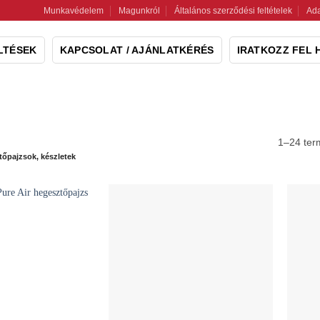
Munkavédelem
Magunkról
Általános szerződési feltételek
Ada
LTÉSEK
KAPCSOLAT / AJÁNLATKÉRÉS
IRATKOZZ FEL 
1–24 ter
tőpajzsok, készletek