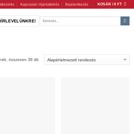
KOSÁR /
0
FT
tkezelés
Kapcsolat / Ajánlatkérés
Bejelentkezés
Keresés
HÍRLEVELÜNKRE!
a
következőre:
mék, összesen 38 db