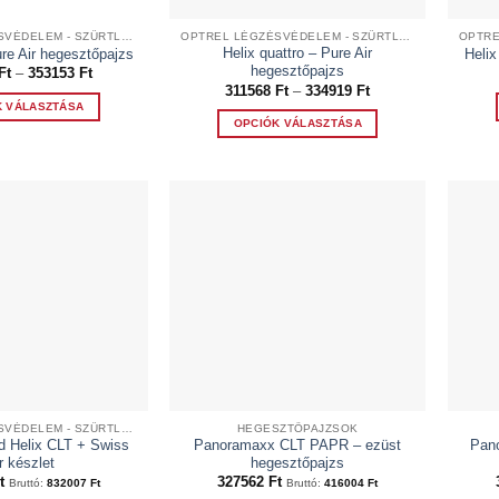
OPTREL LÉGZÉSVÉDELEM - SZŰRTLEVEGŐS RENDSZEREK
OPTREL LÉGZÉSVÉDELEM - SZŰRTLEVEGŐS RENDSZEREK
Helix quattro – Pure Air
re Air hegesztőpajzs
Helix
hegesztőpajzs
Ártartomány:
Ft
–
353153
Ft
329801 Ft
Ártartomány:
311568
Ft
–
334919
Ft
-
311568 Ft
K VÁLASZTÁSA
353153 Ft
-
OPCIÓK VÁLASZTÁSA
334919 Ft
Ennek
Ennek
a
a
terméknek
terméknek
több
több
variációja
variációja
van.
van.
A
A
változatok
változatok
a
a
termékoldalon
termékoldalon
választhatók
választhatók
ki
ki
OPTREL LÉGZÉSVÉDELEM - SZŰRTLEVEGŐS RENDSZEREK
HEGESZTŐPAJZSOK
d Helix CLT + Swiss
Panoramaxx CLT PAPR – ezüst
Pan
r készlet
hegesztőpajzs
t
327562
Ft
Bruttó:
832007
Ft
Bruttó:
416004
Ft