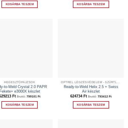
KOSÁRBA TESZEM
KOSÁRBA TESZEM
HEGESZTŐPAJZSOK
OPTREL LÉGZÉSVÉDELEM - SZŰRTLEVEGŐS RENDSZEREK
y-to-Weld Crystal 2.0 PAPR
Ready-to-Weld Helix 2.5 + Swiss
Fekete+ e3000X készlet
Air készlet
629213
Ft
624734
Ft
Bruttó:
799101
Ft
Bruttó:
793412
Ft
KOSÁRBA TESZEM
KOSÁRBA TESZEM