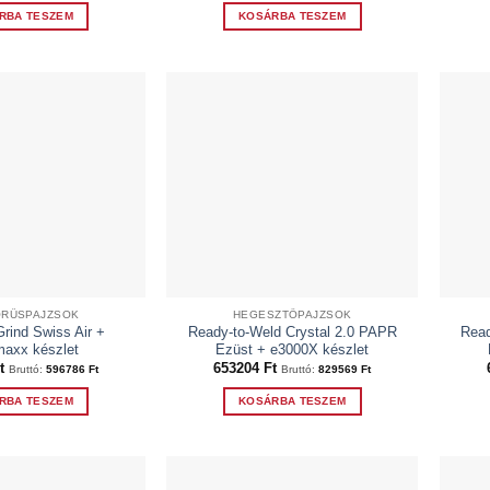
RBA TESZEM
KOSÁRBA TESZEM
RŰSPAJZSOK
HEGESZTŐPAJZSOK
rind Swiss Air +
Ready-to-Weld Crystal 2.0 PAPR
Read
maxx készlet
Ezüst + e3000X készlet
t
653204
Ft
Bruttó:
596786
Ft
Bruttó:
829569
Ft
RBA TESZEM
KOSÁRBA TESZEM