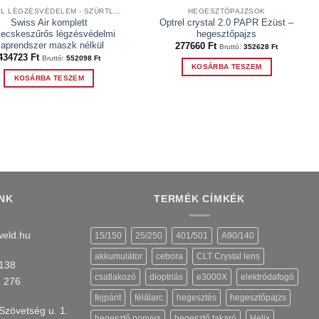
OPTREL LÉGZÉSVÉDELEM - SZŰRTLEVEGŐS RENDSZEREK
HEGESZTŐPAJZSOK
Swiss Air komplett
Optrel crystal 2.0 PAPR Ezüst –
zecskeszűrős légzésvédelmi
hegesztőpajzs
laprendszer maszk nélkül
277660
Ft
Bruttó:
352628
Ft
434723
Ft
Bruttó:
552098
Ft
KOSÁRBA TESZEM
KOSÁRBA TESZEM
NK
TERMÉK CÍMKÉK
eld.hu
15/150
25/250
401/501
A90/140
akkumulátor
cebora
CLT Crystal lens
138
csatlakozó
dioptriás
e3000X
elektródafogó
1 276
fejpánt
félálarc
hegesztés
hegesztőpajzs
Szövetség u. 1.
hegesztő ponyva
hegesztő takaró
Helix