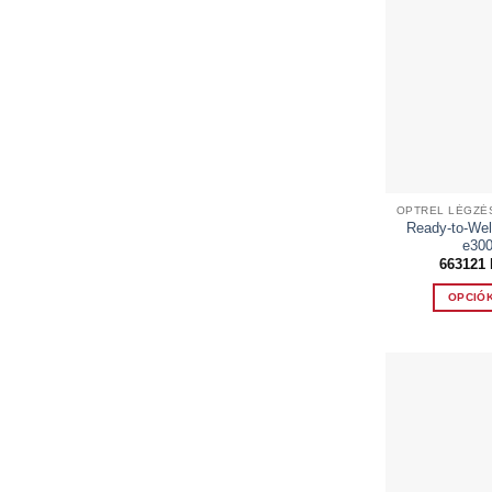
Ready-to-Wel
e300
663121
OPCIÓ