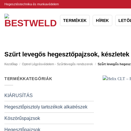
Skip
Hegesztéstechnika és munkavédelem
to
content
TERMÉKEK
HÍREK
LETÖ
Szűrt levegős hegesztőpajzsok, készletek
Kezdőlap
/
Optrel Légzésvédelem - Szűrtlevegős rendszerek
/
Szűrt levegős hegesz
TERMÉKKATEGÓRIÁK
KIÁRUSÍTÁS
Hegesztőpisztoly tartozékok alkatrészek
Köszörűspajzsok
Hegesztőpajzsok