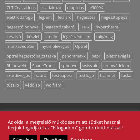
CLT Crystal lens
csatlakozó
dioptriás
e3000X
elektródafogó
fejpánt
félálarc
hegesztés
hegesztőpajzs
hegesztő ponyva
hegesztő takaró
Helix
hypertherm
kesztyű
készlet
liteflip
légzésvédelem
mig/mag
munkavédelem
nyomólevegős
Optrel
optrel hegesztőpajzs táska
panoramaxx
papr
plazmavágás
Rhinoweld
ShadeTronic
spherex
swiss air
szemvédelem
szűrtlevegős
szűrő
testcsipesz
testfogó
trafimet
táska
tűzálló
védőlap
wolfrám
MUNKAVÉDELEM
MAGUNKRÓL
ÁLTALÁNOS SZERZŐDÉSI FELTÉTELEK
ADATKEZELÉS
Az oldal a megfelelő működése miatt sütiket használ.
KAPCSOLAT / AJÁNLATKÉRÉS
Kérjük fogadja el az "Elfogadom" gombra kattintással!
2026 ©
Bestweld Hegesztéstechnikai Bt. - Minden jog
fenntartva!
Bővebben
Elfogadom
Elutasítom