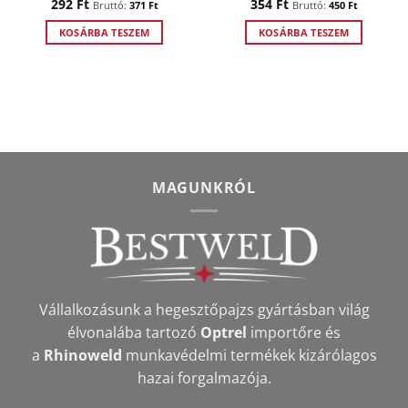
292
Ft
354
Ft
Bruttó:
371
Ft
Bruttó:
450
Ft
KOSÁRBA TESZEM
KOSÁRBA TESZEM
MAGUNKRÓL
Vállalkozásunk a hegesztőpajzs gyártásban világ
élvonalába tartozó
Optrel
importőre és
a
Rhinoweld
munkavédelmi termékek kizárólagos
hazai forgalmazója.