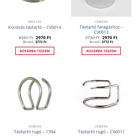
A90/140
CEBORA
Távtartó faragáshoz –
Koronás távtartó – CV0014
CV0013
Original
Current
Original
Current
4341
Ft
2970
Ft
3730
Ft
2970
Ft
price
price
price
price
Bruttó:
3772
Ft
Bruttó:
3772
Ft
was:
is:
was:
is:
4341 Ft.
2970 Ft.
3730 Ft.
2970 Ft.
KOSÁRBA TESZEM
KOSÁRBA TESZEM
CEBORA
CEBORA
Távtartó rugó – 1394
Távtartó rugó – CV0011