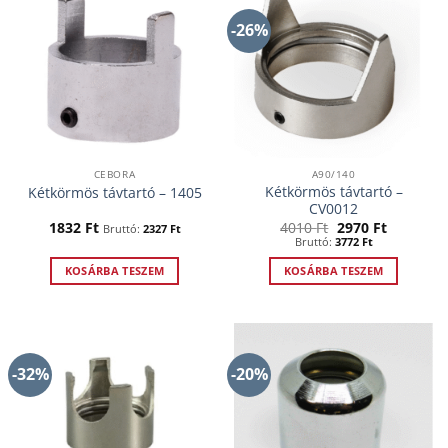
-26%
CEBORA
A90/140
Kétkörmös távtartó –
Kétkörmös távtartó – 1405
CV0012
Original
Current
1832
Ft
4010
Ft
2970
Ft
Bruttó:
2327
Ft
price
price
Bruttó:
3772
Ft
was:
is:
4010 Ft.
2970 Ft.
KOSÁRBA TESZEM
KOSÁRBA TESZEM
-32%
-20%