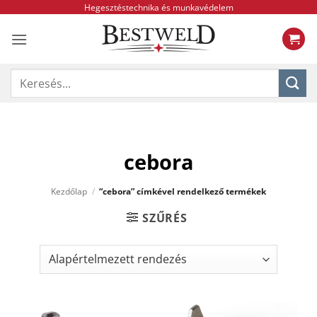
Skip
Hegesztéstechnika és munkavédelem
to
content
Keresés
a
következőre:
cebora
Kezdőlap
/
“cebora” címkével rendelkező termékek
SZŰRÉS