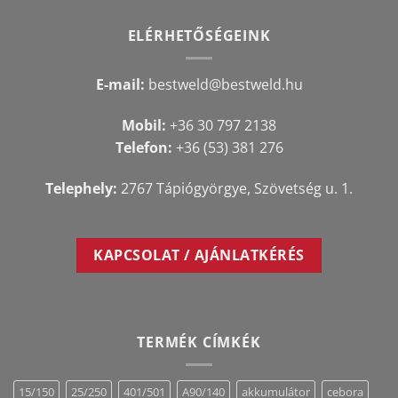
ELÉRHETŐSÉGEINK
E-mail:
bestweld@bestweld.hu
Mobil:
+36 30 797 2138
Telefon:
+36 (53) 381 276
Telephely:
2767 Tápiógyörgye, Szövetség u. 1.
KAPCSOLAT / AJÁNLATKÉRÉS
TERMÉK CÍMKÉK
15/150
25/250
401/501
A90/140
akkumulátor
cebora