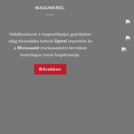
MAGUNKRÓL
Vállalkozásunk a hegesztőpajzs gyártásban
világ élvonalába tartozó
Optrel
importőre és
a
Rhinoweld
munkavédelmi termékek
kizárólagos hazai forgalmazója.
Bővebben