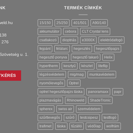
NK
TERMÉK CÍMKÉK
eld.hu
15/150
25/250
401/501
A90/140
akkumulátor
cebora
CLT Crystal lens
138
csatlakozó
dioptriás
e3000X
elektródafogó
1 276
fejpánt
félálarc
hegesztés
hegesztőpajzs
Szövetség u. 1.
hegesztő ponyva
hegesztő takaró
Helix
hypertherm
kesztyű
készlet
liteflip
légzésvédelem
mig/mag
munkavédelem
TKÉRÉS
nyomólevegős
Optrel
optrel hegesztőpajzs táska
panoramaxx
papr
plazmavágás
Rhinoweld
ShadeTronic
spherex
swiss air
szemvédelem
szűrtlevegős
szűrő
testcsipesz
testfogó
trafimet
táska
tűzálló
védőlap
wolfrám