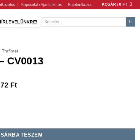
KOSÁR /
0
FT
tkezelés
Kapcsolat / Ajánlatkérés
Bejelentkezés
Keresés
HÍRLEVELÜNKRE!
a
következőre:
Trafimet
 – CV0013
772
Ft
SÁRBA TESZEM