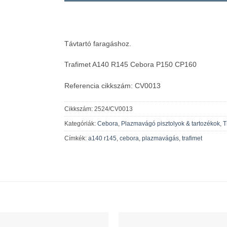
Távtartó faragáshoz.
Trafimet A140 R145 Cebora P150 CP160
Referencia cikkszám: CV0013
Cikkszám:
2524/CV0013
Kategóriák:
Cebora
,
Plazmavágó pisztolyok & tartozékok
,
T
Címkék:
a140 r145
,
cebora
,
plazmavágás
,
trafimet