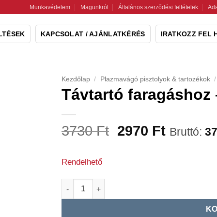
Munkavédelem
Magunkról
Általános szerződési feltételek
Ada
LTÉSEK
KAPCSOLAT / AJÁNLATKÉRÉS
IRATKOZZ FEL 
Kezdőlap
/
Plazmavágó pisztolyok & tartozékok
/
Távtartó faragáshoz
Original
Current
3730
Ft
2970
Ft
Bruttó:
3
price
price
was:
is:
Rendelhető
3730 Ft.
2970 Ft.
Távtartó faragáshoz - CV0013 mennyiség
KO