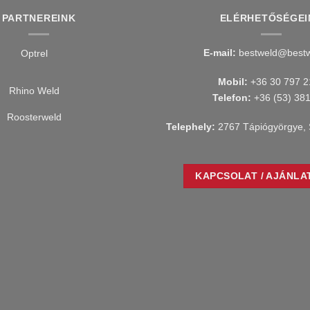
PARTNEREINK
ELÉRHETŐSÉGEI
E-mail:
bestweld@bestw
Mobil:
+36 30 797 2
Telefon:
+36 (53) 38
Telephely:
2767 Tápiógyörgye, 
KAPCSOLAT / AJÁNLA