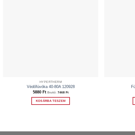
HYPERTHERM
Védőfúvóka 40-80A 120928
F
5880
Ft
Bruttó:
7468
Ft
KOSÁRBA TESZEM