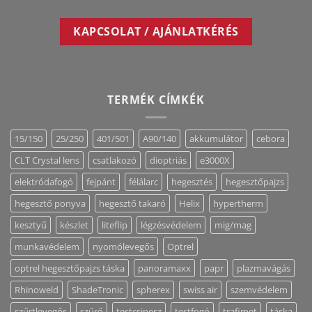
KAPCSOLAT / AJÁNLATKÉRÉS
TERMÉK CÍMKÉK
15/150
25/250
401/501
A90/140
akkumulátor
cebora
CLT Crystal lens
csatlakozó
dioptriás
e3000X
elektródafogó
fejpánt
félálarc
hegesztés
hegesztőpajzs
hegesztő ponyva
hegesztő takaró
Helix
hypertherm
kesztyű
készlet
liteflip
légzésvédelem
mig/mag
munkavédelem
nyomólevegős
Optrel
optrel hegesztőpajzs táska
panoramaxx
papr
plazmavágás
Rhinoweld
ShadeTronic
spherex
swiss air
szemvédelem
szűrtlevegős
szűrő
testcsipesz
testfogó
trafimet
táska