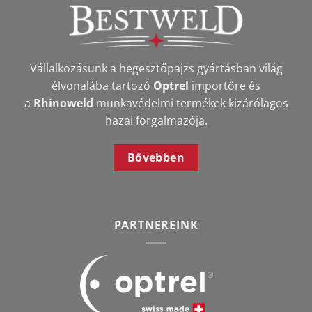
Vállalkozásunk a hegesztőpajzs gyártásban világ
élvonalába tartozó
Optrel
importőre és
a
Rhinoweld
munkavédelmi termékek kizárólagos
hazai forgalmazója.
Bővebben
PARTNEREINK