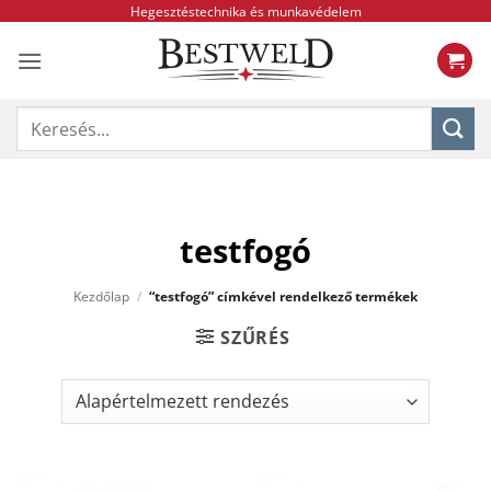
Skip
Hegesztéstechnika és munkavédelem
to
content
Keresés
a
következőre:
testfogó
Kezdőlap
/
“testfogó” címkével rendelkező termékek
SZŰRÉS