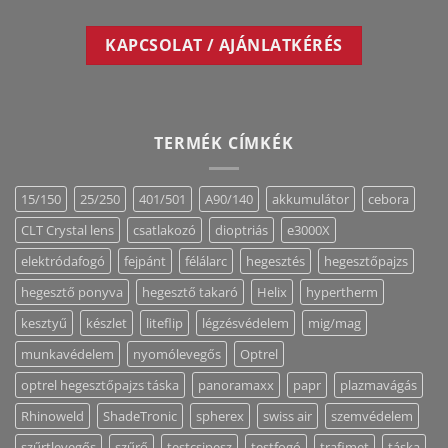
KAPCSOLAT / AJÁNLATKÉRÉS
TERMÉK CÍMKÉK
15/150
25/250
401/501
A90/140
akkumulátor
cebora
CLT Crystal lens
csatlakozó
dioptriás
e3000X
elektródafogó
fejpánt
félálarc
hegesztés
hegesztőpajzs
hegesztő ponyva
hegesztő takaró
Helix
hypertherm
kesztyű
készlet
liteflip
légzésvédelem
mig/mag
munkavédelem
nyomólevegős
Optrel
optrel hegesztőpajzs táska
panoramaxx
papr
plazmavágás
Rhinoweld
ShadeTronic
spherex
swiss air
szemvédelem
szűrtlevegős
szűrő
testcsipesz
testfogó
trafimet
táska