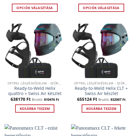
311568 Ft
29685
-
-
OPCIÓK VÁLASZTÁSA
OPCIÓK VÁLASZTÁSA
334919 Ft
32020
Ennek
Ennek
a
a
terméknek
terméknek
több
több
variációja
variációja
van.
van.
A
A
változatok
változatok
a
a
termékoldalon
termékoldalon
választhatók
választhatók
OPTREL LÉGZÉSVÉDELEM - SZŰRTLEVEGŐS RENDSZEREK
OPTREL LÉGZÉSVÉDELEM - SZŰRTLEVEGŐS RENDSZEREK
ki
ki
Ready-to-Weld Helix
Ready-to-Weld Helix CLT +
quattro + Swiss Air készlet
Swiss Air készlet
638170
Ft
655124
Ft
Bruttó:
810476
Ft
Bruttó:
832007
Ft
KOSÁRBA TESZEM
KOSÁRBA TESZEM