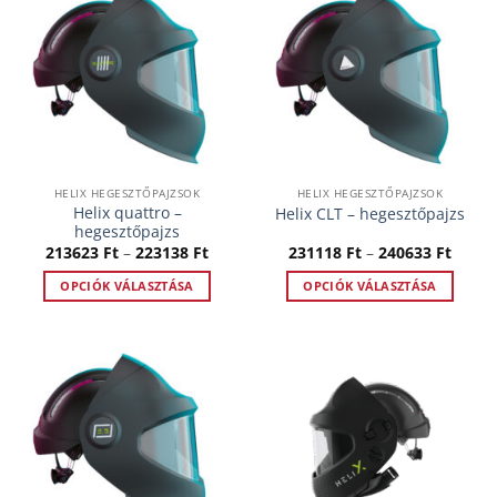
HELIX HEGESZTŐPAJZSOK
HELIX HEGESZTŐPAJZSOK
Helix quattro –
Helix CLT – hegesztőpajzs
hegesztőpajzs
Ártartomány:
Ártar
213623
Ft
–
223138
Ft
231118
Ft
–
240633
Ft
213623 Ft
23111
-
-
OPCIÓK VÁLASZTÁSA
OPCIÓK VÁLASZTÁSA
223138 Ft
24063
Ennek
Ennek
a
a
terméknek
terméknek
több
több
variációja
variációja
van.
van.
A
A
változatok
változatok