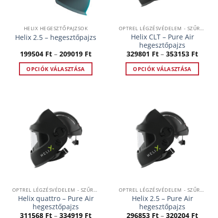
a
a
termékoldalon
termékoldalon
választhatók
választhatók
HELIX HEGESZTŐPAJZSOK
OPTREL LÉGZÉSVÉDELEM - SZŰRTLEVEGŐS RENDSZEREK
ki
ki
Helix CLT – Pure Air
Helix 2.5 – hegesztőpajzs
hegesztőpajzs
Ártartomány:
Ártar
199504
Ft
–
209019
Ft
329801
Ft
–
353153
Ft
199504 Ft
32980
-
-
OPCIÓK VÁLASZTÁSA
OPCIÓK VÁLASZTÁSA
209019 Ft
35315
Ennek
Ennek
a
a
terméknek
terméknek
több
több
variációja
variációja
van.
van.
A
A
változatok
változatok
a
a
termékoldalon
termékoldalon
választhatók
választhatók
OPTREL LÉGZÉSVÉDELEM - SZŰRTLEVEGŐS RENDSZEREK
OPTREL LÉGZÉSVÉDELEM - SZŰRTLEVEGŐS RENDSZEREK
ki
ki
Helix quattro – Pure Air
Helix 2.5 – Pure Air
hegesztőpajzs
hegesztőpajzs
Ártartomány:
Ártar
311568
Ft
–
334919
Ft
296853
Ft
–
320204
Ft