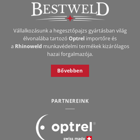
termékoldalon
termékoldalon
választhatók
választhatók
ki
ki
Vállalkozásunk a hegesztőpajzs gyártásban világ
élvonalába tartozó
Optrel
importőre és
a
Rhinoweld
munkavédelmi termékek kizárólagos
hazai forgalmazója.
Bővebben
PARTNEREINK