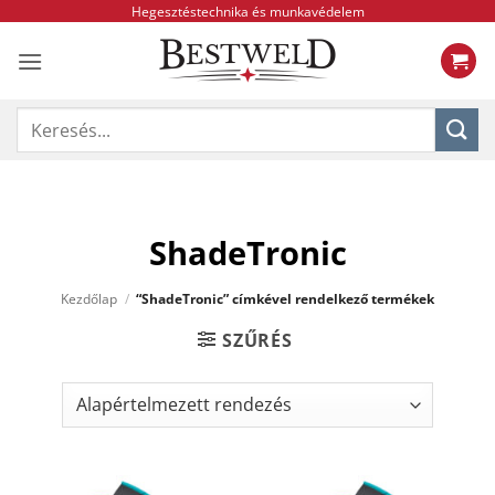
Skip
Hegesztéstechnika és munkavédelem
to
content
Keresés
a
következőre:
ShadeTronic
Kezdőlap
/
“ShadeTronic” címkével rendelkező termékek
SZŰRÉS