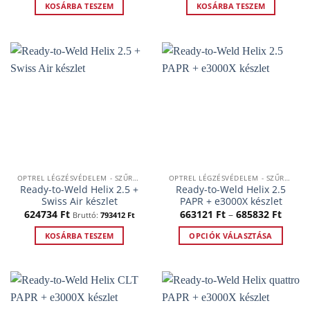
KOSÁRBA TESZEM
KOSÁRBA TESZEM
OPTREL LÉGZÉSVÉDELEM - SZŰRTLEVEGŐS RENDSZEREK
OPTREL LÉGZÉSVÉDELEM - SZŰRTLEVEGŐS RENDSZEREK
Ready-to-Weld Helix 2.5 +
Ready-to-Weld Helix 2.5
Swiss Air készlet
PAPR + e3000X készlet
Ártar
624734
Ft
663121
Ft
–
685832
Ft
Bruttó:
793412
Ft
66312
-
KOSÁRBA TESZEM
OPCIÓK VÁLASZTÁSA
68583
Ennek
a
terméknek
több
variációja