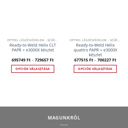
van.
A
változatok
a
termékoldalon
választhatók
OPTREL LÉGZÉSVÉDELEM - SZŰRTLEVEGŐS RENDSZEREK
OPTREL LÉGZÉSVÉDELEM - SZŰRTLEVEGŐS RENDSZEREK
ki
Ready-to-Weld Helix CLT
Ready-to-Weld Helix
PAPR + e3000X készlet
quattro PAPR + e3000X
készlet
Ártartomány:
Ártar
695749
Ft
–
729657
Ft
677515
Ft
–
700227
Ft
695749 Ft
67751
-
-
OPCIÓK VÁLASZTÁSA
OPCIÓK VÁLASZTÁSA
729657 Ft
70022
Ennek
Ennek
a
a
terméknek
terméknek
több
több
variációja
variációja
van.
van.
A
A
MAGUNKRÓL
változatok
változatok
a
a