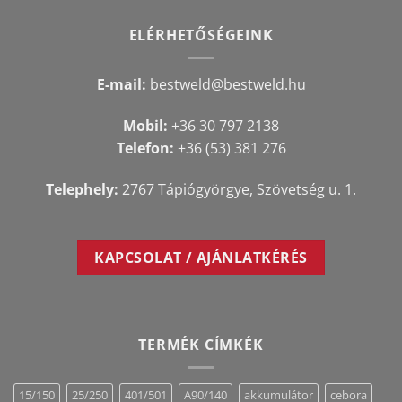
ELÉRHETŐSÉGEINK
E-mail:
bestweld@bestweld.hu
Mobil:
+36 30 797 2138
Telefon:
+36 (53) 381 276
Telephely:
2767 Tápiógyörgye, Szövetség u. 1.
KAPCSOLAT / AJÁNLATKÉRÉS
TERMÉK CÍMKÉK
15/150
25/250
401/501
A90/140
akkumulátor
cebora