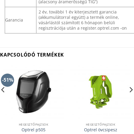
(alacsony áramerősségű TIG”)
2 év, további 1 év kiterjesztett garancia
(akkumulátorral együtt) a termék online,
Garancia
vásárlástól számított 6 hónapon belüli
regisztrációja után a register.optrel.com -on
KAPCSOLÓDÓ TERMÉKEK
-51%
HEGESZTŐPAJZSOK
HEGESZTŐPAJZSOK
Optrel p505
Optrel övcsipesz