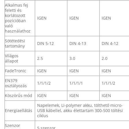
Alkalmas fej
feletti és
korlátozott
IGEN
IGEN
IGEN
pozícióban
való
használathoz
Sötétedési
DIN 5-12
DIN 4-13
DIN 4-12
tartomány
Világos
2.5
3.0
2.0
állapot
FadeTronic
IGEN
IGEN
IGEN
EN379
1/1/1/2
1/1/1/1
1/1/1/2
osztályozás
Köszörűs mód
IGEN
IGEN
IGEN
Napelemek, Li-polymer akku, tölthető micro-
Energiaellátás
USB kábellel, akku élettartam 300-500 töltési
ciklus
Szenzor
5 szenzor