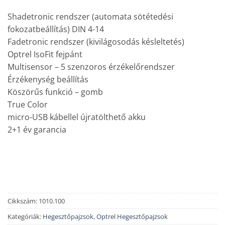
Shadetronic rendszer (automata sötétedési
fokozatbeállítás) DIN 4-14
Fadetronic rendszer (kivilágosodás késleltetés)
Optrel IsoFit fejpánt
Multisensor – 5 szenzoros érzékelőrendszer
Érzékenység beállítás
Köszörűs funkció – gomb
True Color
micro-USB kábellel újratölthető akku
2+1 év garancia
Cikkszám:
1010.100
Kategóriák:
Hegesztőpajzsok
,
Optrel Hegesztőpajzsok