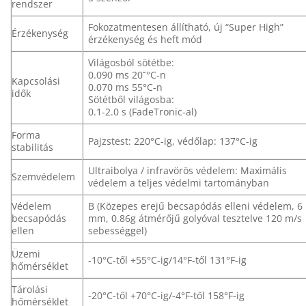
rendszer
Fokozatmentesen állítható, új “Super High”
Érzékenység
érzékenység és heft mód
Világosból sötétbe:
0.090 ms 20˘°C-n
Kapcsolási
0.070 ms 55°C-n
idők
Sötétből világosba:
0.1-2.0 s (FadeTronic-al)
Forma
Pajzstest: 220°C-ig, védőlap: 137°C-ig
stabilitás
Ultraibolya / infravörös védelem: Maximális
Szemvédelem
védelem a teljes védelmi tartományban
Védelem
B (Közepes erejű becsapódás elleni védelem, 6
becsapódás
mm, 0.86g átmérőjű golyóval tesztelve 120 m/s
ellen
sebességgel)
Üzemi
-10°C-től +55°C-ig/14°F-től 131°F-ig
hőmérséklet
Tárolási
-20°C-től +70°C-ig/-4°F-től 158°F-ig
hőmérséklet