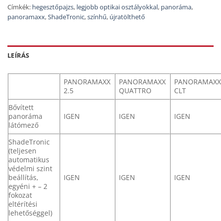
Címkék:
hegesztőpajzs
,
legjobb optikai osztályokkal
,
panoráma
,
panoramaxx
,
ShadeTronic
,
színhű
,
újratölthető
LEÍRÁS
PANORAMAXX
PANORAMAXX
PANORAMAX
2.5
QUATTRO
CLT
Bővített
panoráma
IGEN
IGEN
IGEN
látómező
ShadeTronic
(teljesen
automatikus
védelmi szint
beállítás,
IGEN
IGEN
IGEN
egyéni + – 2
fokozat
eltérítési
lehetőséggel)