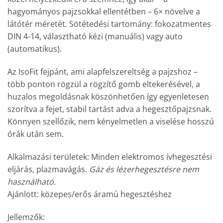
hagyományos pajzsokkal ellentétben – 6× növelve a
látótér méretét. Sötétedési tartomány: fokozatmentes
DIN 4-14, választható kézi (manuális) vagy auto
(automatikus).
Az IsoFit fejpánt, ami alapfelszereltség a pajzshoz –
több ponton rögzül a rögzítő gomb eltekerésével, a
huzalos megoldásnak köszönhetően így egyenletesen
szorítva a fejet, stabil tartást adva a hegesztőpajzsnak.
Könnyen szellőzik, nem kényelmetlen a viselése hosszú
órák után sem.
Alkalmazási területek: Minden elektromos ívhegesztési
eljárás, plazmavágás.
Gáz és lézerhegesztésre nem
használható.
Ajánlott: közepes/erős áramú hegesztéshez
Jellemzők: