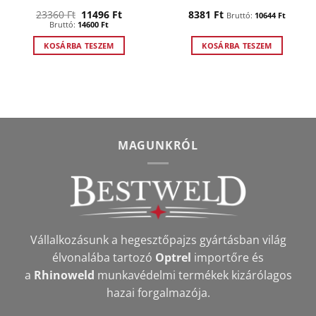
Original
Current
23360
Ft
11496
Ft
8381
Ft
Bruttó:
10644
Ft
price
price
Bruttó:
14600
Ft
was:
is:
23360 Ft.
11496 Ft.
KOSÁRBA TESZEM
KOSÁRBA TESZEM
MAGUNKRÓL
Vállalkozásunk a hegesztőpajzs gyártásban világ
élvonalába tartozó
Optrel
importőre és
a
Rhinoweld
munkavédelmi termékek kizárólagos
hazai forgalmazója.