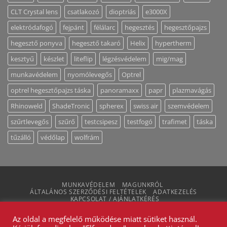
CLT Crystal lens
csatlakozó
dioptriás
e3000X
elektródafogó
fejpánt
félálarc
hegesztés
hegesztőpajzs
hegesztő ponyva
hegesztő takaró
Helix
hypertherm
kesztyű
készlet
liteflip
légzésvédelem
mig/mag
munkavédelem
nyomólevegős
Optrel
optrel hegesztőpajzs táska
panoramaxx
papr
plazmavágás
Rhinoweld
ShadeTronic
spherex
swiss air
szemvédelem
szűrtlevegős
szűrő
testcsipesz
testfogó
trafimet
táska
tűzálló
védőlap
wolfrám
MUNKAVÉDELEM
MAGUNKRÓL
ÁLTALÁNOS SZERZŐDÉSI FELTÉTELEK
ADATKEZELÉS
KAPCSOLAT / AJÁNLATKÉRÉS
2026 ©
Bestweld Hegesztéstechnikai Bt. - Minden jog
Az oldal a megfelelő működése miatt sütiket használ.
fenntartva!