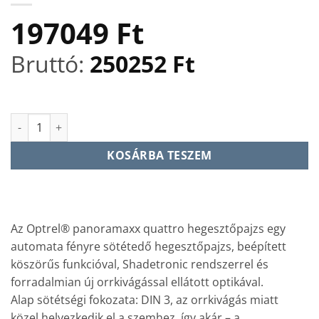
197049
Ft
Bruttó:
250252
Ft
Panoramaxx Quattro - fekete hegesztőpajzs mennyiség
KOSÁRBA TESZEM
Az Optrel® panoramaxx quattro hegesztőpajzs egy
automata fényre sötétedő hegesztőpajzs, beépített
köszörűs funkcióval, Shadetronic rendszerrel és
forradalmian új orrkivágással ellátott optikával.
Alap sötétségi fokozata: DIN 3, az orrkivágás miatt
közel helyezkedik el a szemhez, így akár – a