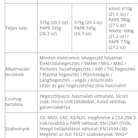
ezüst: 610g
(21.5 oz) /
PAPR 780g
575g (20.3 oz)
575g (20.3 oz)
(27.5 oz)
Teljes súly
PAPR 745g
PAPR 745g
fekete: 600g
(26.3 oz)
(26.3 oz)
(21.2 oz) /
PAPR 770g
(27.2 oz)
Minden elektromos ívhegesztő folyamat:
Elektródahegesztés / SMAW / MIG / MAG /
Alkalmazási
Porbeles huzalhegesztés / AWI / TIG hegesztés
területek
/ Plazma hegesztés / Plazmavágás /
Lánghegesztés – vágás / Köszörülés
Lézer és gáz hegesztéshez tilos használni!
Hegesztőpajzs, használati útmutató, tároló
Csomag
zsák, micro-USB töltőkábel, Külső védőlap,
tartalma
garanciakártya
CE, ANSI, EAC, AS/NZS, megfelelve a CSA Z94.3-
nak,továbbá a PAPR változat: EN12941 (TH3),
Szabványok
levegő betáplálásos változat: EN14594 (3B)
Megfelel az ISO 16321 szabványnak “WIG+”