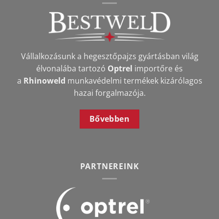
Vállalkozásunk a hegesztőpajzs gyártásban világ
élvonalába tartozó
Optrel
importőre és
a
Rhinoweld
munkavédelmi termékek kizárólagos
hazai forgalmazója.
Bővebben
PARTNEREINK