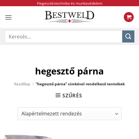
Skip
Hegesztéstechnika és munkavédelem
to
content
Keresés
a
következőre:
hegesztő párna
Kezdőlap
/
“hegesztő párna” címkével rendelkező termékek
SZŰRÉS