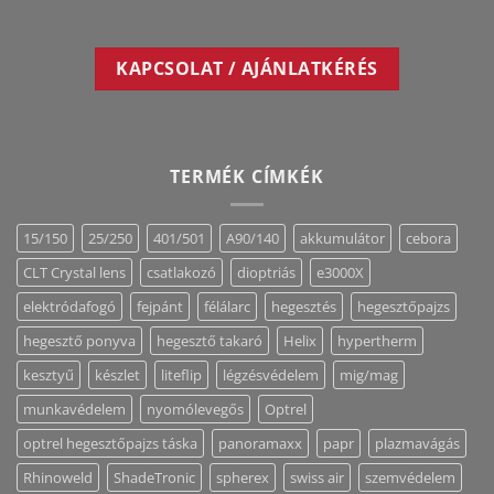
KAPCSOLAT / AJÁNLATKÉRÉS
TERMÉK CÍMKÉK
15/150
25/250
401/501
A90/140
akkumulátor
cebora
CLT Crystal lens
csatlakozó
dioptriás
e3000X
elektródafogó
fejpánt
félálarc
hegesztés
hegesztőpajzs
hegesztő ponyva
hegesztő takaró
Helix
hypertherm
kesztyű
készlet
liteflip
légzésvédelem
mig/mag
munkavédelem
nyomólevegős
Optrel
optrel hegesztőpajzs táska
panoramaxx
papr
plazmavágás
Rhinoweld
ShadeTronic
spherex
swiss air
szemvédelem