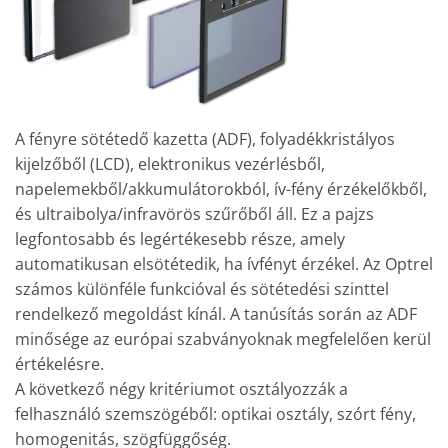
A fényre sötétedő kazetta (ADF), folyadékkristályos
kijelzőből (LCD), elektronikus vezérlésből,
napelemekből/akkumulátorokból, ív-fény érzékelőkből,
és ultraibolya/infravörös szűrőből áll. Ez a pajzs
legfontosabb és legértékesebb része, amely
automatikusan elsötétedik, ha ívfényt érzékel. Az Optrel
számos különféle funkcióval és sötétedési szinttel
rendelkező megoldást kínál. A tanúsítás során az ADF
minősége az európai szabványoknak megfelelően kerül
értékelésre.
A következő négy kritériumot osztályozzák a
felhasználó szemszögéből: optikai osztály, szórt fény,
homogenitás, szögfüggőség.