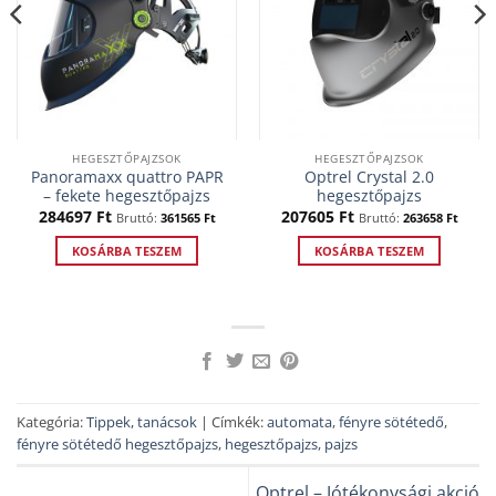
HEGESZTŐPAJZSOK
HEGESZTŐPAJZSOK
Panoramaxx quattro PAPR
Optrel Crystal 2.0
– fekete hegesztőpajzs
hegesztőpajzs
284697
Ft
207605
Ft
Bruttó:
361565
Ft
Bruttó:
263658
Ft
KOSÁRBA TESZEM
KOSÁRBA TESZEM
Kategória:
Tippek, tanácsok
| Címkék:
automata
,
fényre sötétedő
,
fényre sötétedő hegesztőpajzs
,
hegesztőpajzs
,
pajzs
Optrel – Jótékonysági akció