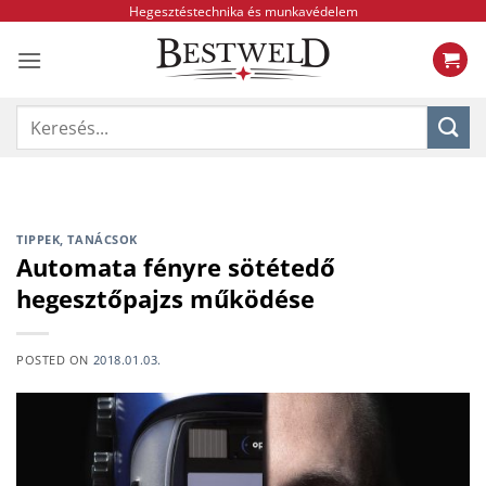
Skip
Hegesztéstechnika és munkavédelem
to
content
Keresés
a
következőre:
TIPPEK, TANÁCSOK
Automata fényre sötétedő
hegesztőpajzs működése
POSTED ON
2018.01.03.