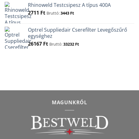
was:
is:
Rhinoweld Testcsipesz A típus 400A
350 Ft.
220 Ft.
2711
Ft
Bruttó:
3443
Ft
Optrel Suppliedair Cserefilter Levegőszűrő
egységhez
26167
Ft
Bruttó:
33232
Ft
MAGUNKRÓL