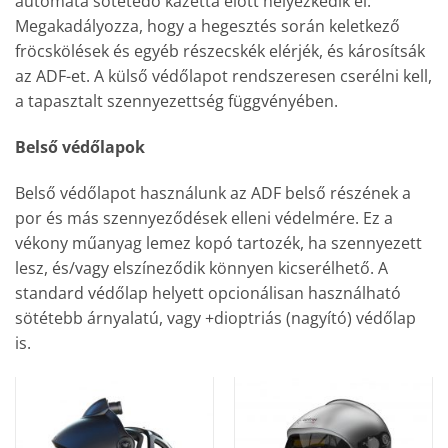
automata sötétedő kazetta előtt helyezkedik el.
Megakadályozza, hogy a hegesztés során keletkező
fröcskölések és egyéb részecskék elérjék, és károsítsák
az ADF-et. A külső védőlapot rendszeresen cserélni kell,
a tapasztalt szennyezettség függvényében.
Belső védőlapok
Belső védőlapot használunk az ADF belső részének a
por és más szennyeződések elleni védelmére. Ez a
vékony műanyag lemez kopó tartozék, ha szennyezett
lesz, és/vagy elszíneződik könnyen kicserélhető. A
standard védőlap helyett opcionálisan használható
sötétebb árnyalatú, vagy +dioptriás (nagyító) védőlap
is.