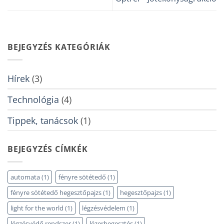
BEJEGYZÉS KATEGÓRIÁK
Hírek
(3)
Technológia
(4)
Tippek, tanácsok
(1)
BEJEGYZÉS CÍMKÉK
automata
(1)
fényre sötétedő
(1)
fényre sötétedő hegesztőpajzs
(1)
hegesztőpajzs
(1)
light for the world
(1)
légzésvédelem
(1)
légzésvédő rendszer
(1)
lézerhegesztés
(1)