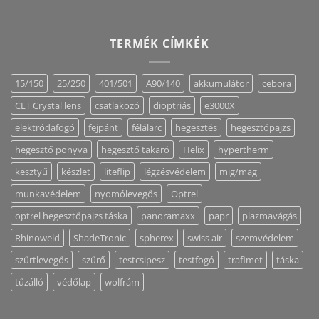
TERMÉK CÍMKÉK
15/150
25/250
401/501
A90/140
akkumulátor
cebora
CLT Crystal lens
csatlakozó
dioptriás
e3000X
elektródafogó
fejpánt
félálarc
hegesztés
hegesztőpajzs
hegesztő ponyva
hegesztő takaró
Helix
hypertherm
kesztyű
készlet
liteflip
légzésvédelem
mig/mag
munkavédelem
nyomólevegős
Optrel
optrel hegesztőpajzs táska
panoramaxx
papr
plazmavágás
Rhinoweld
ShadeTronic
spherex
swiss air
szemvédelem
szűrtlevegős
szűrő
testcsipesz
testfogó
trafimet
táska
tűzálló
védőlap
wolfrám