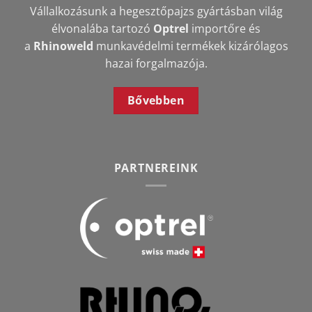
Vállalkozásunk a hegesztőpajzs gyártásban világ
élvonalába tartozó
Optrel
importőre és
a
Rhinoweld
munkavédelmi termékek kizárólagos
hazai forgalmazója.
Bővebben
PARTNEREINK