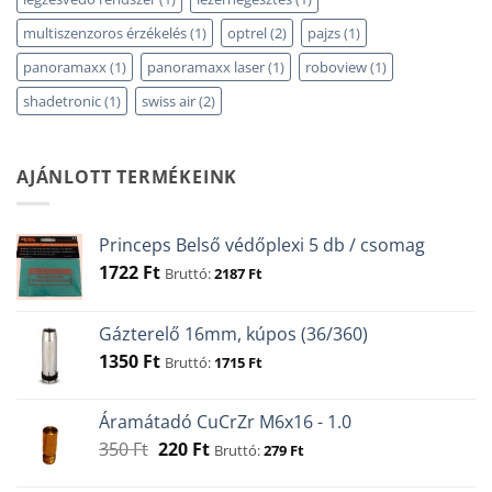
multiszenzoros érzékelés
(1)
optrel
(2)
pajzs
(1)
panoramaxx
(1)
panoramaxx laser
(1)
roboview
(1)
shadetronic
(1)
swiss air
(2)
AJÁNLOTT TERMÉKEINK
Princeps Belső védőplexi 5 db / csomag
1722
Ft
Bruttó:
2187
Ft
Gázterelő 16mm, kúpos (36/360)
1350
Ft
Bruttó:
1715
Ft
Áramátadó CuCrZr M6x16 - 1.0
Original
Current
350
Ft
220
Ft
Bruttó:
279
Ft
price
price