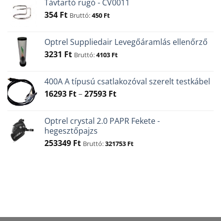
Távtartó rugó - CV0011
354
Ft
Bruttó:
450
Ft
Optrel Suppliedair Levegőáramlás ellenőrző
3231
Ft
Bruttó:
4103
Ft
400A A típusú csatlakozóval szerelt testkábel
Ártartomány:
16293
Ft
–
27593
Ft
16293 Ft
-
Optrel crystal 2.0 PAPR Fekete -
27593 Ft
hegesztőpajzs
253349
Ft
Bruttó:
321753
Ft