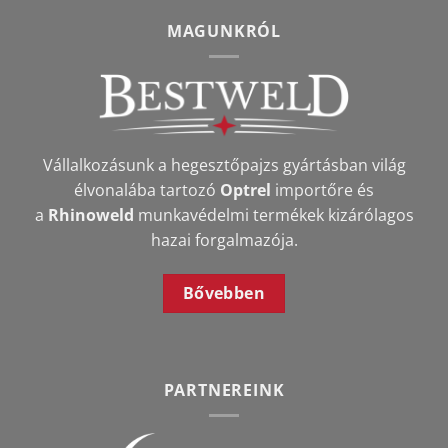
MAGUNKRÓL
Vállalkozásunk a hegesztőpajzs gyártásban világ
élvonalába tartozó
Optrel
importőre és
a
Rhinoweld
munkavédelmi termékek kizárólagos
hazai forgalmazója.
Bővebben
PARTNEREINK