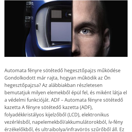
Automata fényre sötétedő hegesztőpajzs működése
Gondolkodott már rajta, hogyan működik az Ön
hegesztőpajzsa? Az alábbiakban részletesen
bemutatjuk milyen elemekből épül fel, és miként látja el
a védelmi funkcióját. ADF – Automata fényre sötétedő
kazetta A fényre sötétedő kazetta (ADF),
folyadékkristályos kijelzőből (LCD), elektronikus
vezérlésből, napelemekből/akkumulátorokból, ív-fény
érzékelőkből, és ultraibolya/infravörös szűrőből áll. Ez