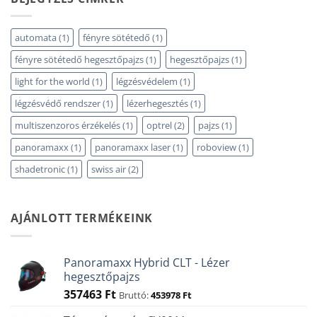
automata
(1)
fényre sötétedő
(1)
fényre sötétedő hegesztőpajzs
(1)
hegesztőpajzs
(1)
light for the world
(1)
légzésvédelem
(1)
légzésvédő rendszer
(1)
lézerhegesztés
(1)
multiszenzoros érzékelés
(1)
optrel
(2)
pajzs
(1)
panoramaxx
(1)
panoramaxx laser
(1)
roboview
(1)
shadetronic
(1)
swiss air
(2)
AJÁNLOTT TERMÉKEINK
Panoramaxx Hybrid CLT - Lézer
hegesztőpajzs
357463
Ft
Bruttó:
453978
Ft