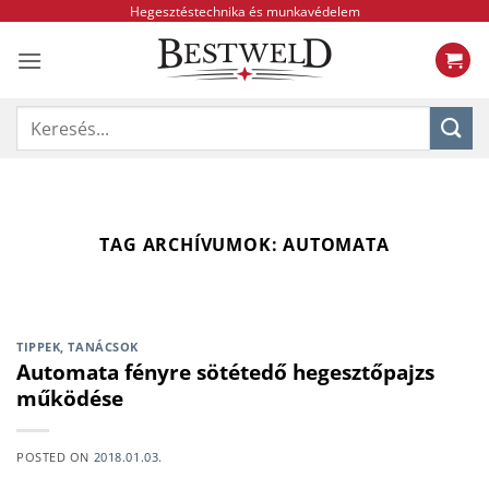
Skip
Hegesztéstechnika és munkavédelem
to
content
Keresés
a
következőre:
TAG ARCHÍVUMOK:
AUTOMATA
TIPPEK, TANÁCSOK
Automata fényre sötétedő hegesztőpajzs
működése
POSTED ON
2018.01.03.