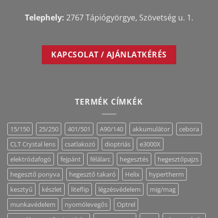
Telephely:
2767 Tápiógyörgye, Szövetség u. 1.
KAPCSOLAT / AJÁNLATKÉRÉS
TERMÉK CÍMKÉK
15/150
25/250
401/501
A90/140
akkumulátor
cebora
CLT Crystal lens
csatlakozó
dioptriás
e3000X
elektródafogó
fejpánt
félálarc
hegesztés
hegesztőpajzs
hegesztő ponyva
hegesztő takaró
Helix
hypertherm
kesztyű
készlet
liteflip
légzésvédelem
mig/mag
munkavédelem
nyomólevegős
Optrel