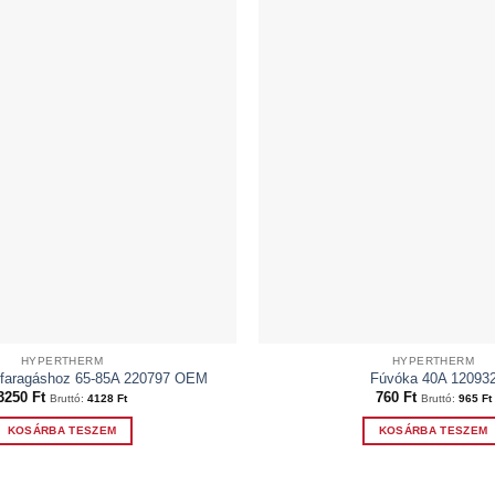
HYPERTHERM
HYPERTHERM
faragáshoz 65-85A 220797 OEM
Fúvóka 40A 12093
3250
Ft
760
Ft
Bruttó:
4128
Ft
Bruttó:
965
Ft
KOSÁRBA TESZEM
KOSÁRBA TESZEM