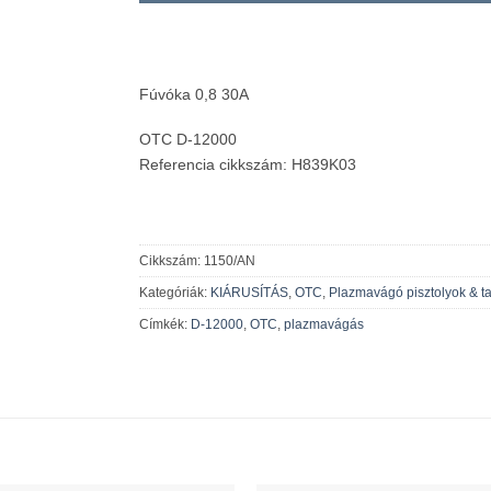
Fúvóka 0,8 30A
OTC D-12000
Referencia cikkszám: H839K03
Cikkszám:
1150/AN
Kategóriák:
KIÁRUSÍTÁS
,
OTC
,
Plazmavágó pisztolyok & t
Címkék:
D-12000
,
OTC
,
plazmavágás