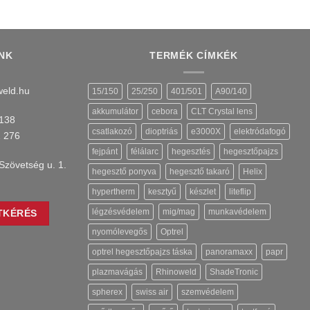
NK
TERMÉK CÍMKÉK
eld.hu
15/150
25/250
401/501
A90/140
akkumulátor
cebora
CLT Crystal lens
138
csatlakozó
dioptriás
e3000X
elektródafogó
1 276
fejpánt
félálarc
hegesztés
hegesztőpajzs
Szövetség u. 1.
hegesztő ponyva
hegesztő takaró
Helix
hypertherm
kesztyű
készlet
liteflip
légzésvédelem
mig/mag
munkavédelem
TKÉRÉS
nyomólevegős
Optrel
optrel hegesztőpajzs táska
panoramaxx
papr
plazmavágás
Rhinoweld
ShadeTronic
spherex
swiss air
szemvédelem