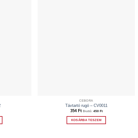
CEBORA
2
Távtartó rugó – CV0011
354
Ft
Bruttó:
450
Ft
KOSÁRBA TESZEM