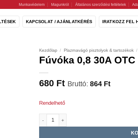
Munkavédelem
Magunkról
Általános szerződési feltételek
Ada
LTÉSEK
KAPCSOLAT / AJÁNLATKÉRÉS
IRATKOZZ FEL 
Kezdőlap
/
Plazmavágó pisztolyok & tartozékok
/
Fúvóka 0,8 30A OTC
680
Ft
Bruttó:
864
Ft
Rendelhető
Fúvóka 0,8 30A OTC D-12000 mennyiség
KO