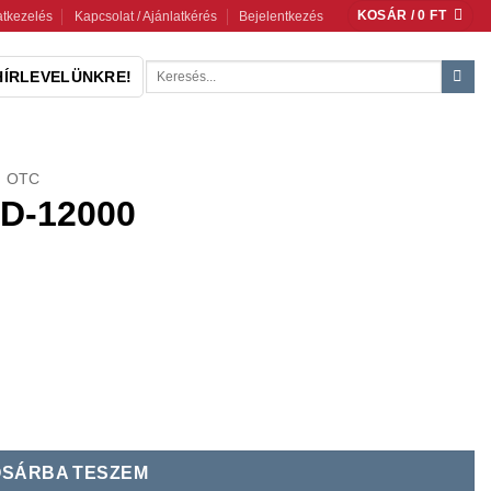
KOSÁR /
0
FT
tkezelés
Kapcsolat / Ajánlatkérés
Bejelentkezés
Keresés
HÍRLEVELÜNKRE!
a
következőre:
OTC
 D-12000
SÁRBA TESZEM