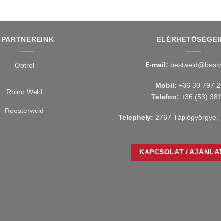
PARTNEREINK
ELÉRHETŐSÉGEI
E-mail:
bestweld@bestw
Mobil:
+36 30 797 2
Telefon:
+36 (53) 38
Telephely:
2767 Tápiógyörgye, 
KAPCSOLAT / AJÁNLA