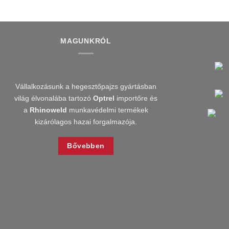
MAGUNKRÓL
Vállalkozásunk a hegesztőpajzs gyártásban
világ élvonalába tartozó
Optrel
importőre és
a
Rhinoweld
munkavédelmi termékek
kizárólagos hazai forgalmazója.
Bővebben