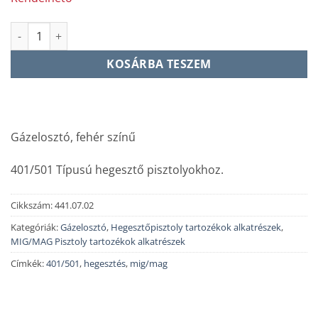
Gázelosztó, fehér (401/501) mennyiség
KOSÁRBA TESZEM
Gázelosztó, fehér színű
401/501 Típusú hegesztő pisztolyokhoz.
Cikkszám:
441.07.02
Kategóriák:
Gázelosztó
,
Hegesztőpisztoly tartozékok alkatrészek
,
MIG/MAG Pisztoly tartozékok alkatrészek
Címkék:
401/501
,
hegesztés
,
mig/mag