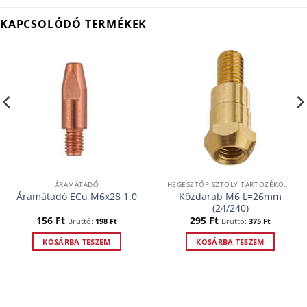
KAPCSOLÓDÓ TERMÉKEK
ÁRAMÁTADÓ
HEGESZTŐPISZTOLY TARTOZÉKOK ALKATRÉSZEK
Közdarab M6 L=26mm
Áramátadó ECu M6x28 1.0
(24/240)
156
Ft
295
Ft
Bruttó:
198
Ft
Bruttó:
375
Ft
KOSÁRBA TESZEM
KOSÁRBA TESZEM