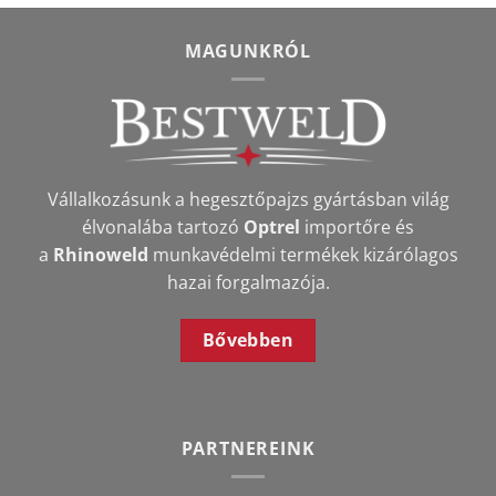
MAGUNKRÓL
Vállalkozásunk a hegesztőpajzs gyártásban világ
élvonalába tartozó
Optrel
importőre és
a
Rhinoweld
munkavédelmi termékek kizárólagos
hazai forgalmazója.
Bővebben
PARTNEREINK