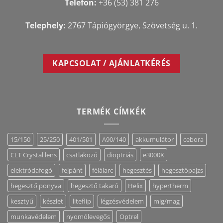
Telefon:
+36 (53) 381 276
Telephely:
2767 Tápiógyörgye, Szövetség u. 1.
KAPCSOLAT / AJÁNLATKÉRÉS
TERMÉK CÍMKÉK
15/150
25/250
401/501
A90/140
akkumulátor
cebora
CLT Crystal lens
csatlakozó
dioptriás
e3000X
elektródafogó
fejpánt
félálarc
hegesztés
hegesztőpajzs
hegesztő ponyva
hegesztő takaró
Helix
hypertherm
kesztyű
készlet
liteflip
légzésvédelem
mig/mag
munkavédelem
nyomólevegős
Optrel