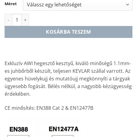
Méret
GL130 TIG Ultrasoft mennyiség
KOSÁRBA TESZEM
Exkluzív AWI hegesztő kesztyű, kiváló minőségű 1.1mm-
es juhbőrből készült, teljesen KEVLAR szállal varrott. Az
egyenes hüvelykujj és mutatóujj megkönnyíti a tárgyak
ügyesebb fogását. Bélés nélkül, a nagyobb kézügyesség
érdekében.
CE minősítés: EN388 Cat 2 & EN12477B