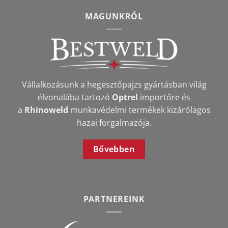
MAGUNKRÓL
Vállalkozásunk a hegesztőpajzs gyártásban világ
élvonalába tartozó
Optrel
importőre és
a
Rhinoweld
munkavédelmi termékek kizárólagos
hazai forgalmazója.
Bővebben
PARTNEREINK