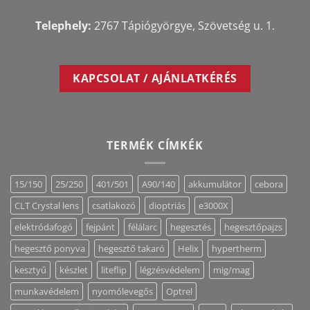
Telephely:
2767 Tápiógyörgye, Szövetség u. 1.
KAPCSOLAT / AJÁNLATKÉRÉS
TERMÉK CÍMKÉK
15/150
25/250
401/501
A90/140
akkumulátor
cebora
CLT Crystal lens
csatlakozó
dioptriás
e3000X
elektródafogó
fejpánt
félálarc
hegesztés
hegesztőpajzs
hegesztő ponyva
hegesztő takaró
Helix
hypertherm
kesztyű
készlet
liteflip
légzésvédelem
mig/mag
munkavédelem
nyomólevegős
Optrel