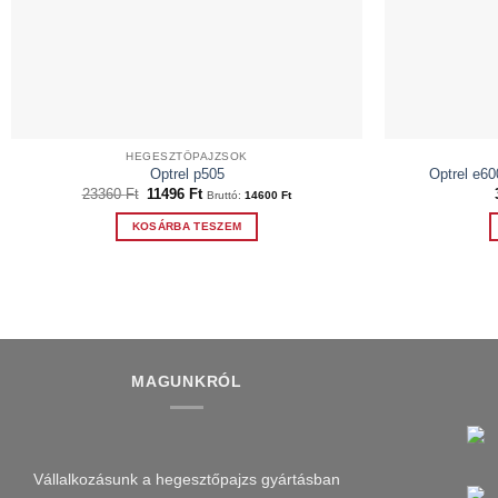
HEGESZTŐPAJZSOK
Optrel p505
Optrel e60
Original
Current
23360
Ft
11496
Ft
Bruttó:
14600
Ft
price
price
was:
is:
KOSÁRBA TESZEM
23360 Ft.
11496 Ft.
MAGUNKRÓL
Vállalkozásunk a hegesztőpajzs gyártásban