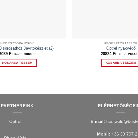
HEGESZTŐPAJZSOK
HEGESZTŐPAJZSOK
0 sorozathoz Javítókészlet (2)
Optrel nyakvédő
3039
Ft
20824
Ft
Bruttó:
3860
Ft
Bruttó:
2644
KOSÁRBA TESZEM
KOSÁRBA TESZEM
PARTNEREINK
ELÉRHETŐSÉGEI
E-mail:
bestweld@bestw
Mobil:
+36 30 797 2