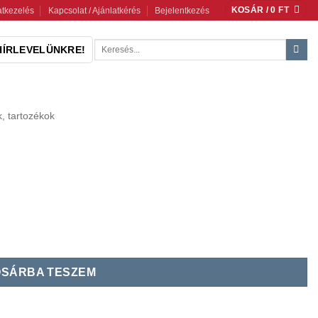
KOSÁR /
0
FT
tkezelés
Kapcsolat / Ajánlatkérés
Bejelentkezés
Keresés
HÍRLEVELÜNKRE!
a
következőre:
k, tartozékok
SÁRBA TESZEM