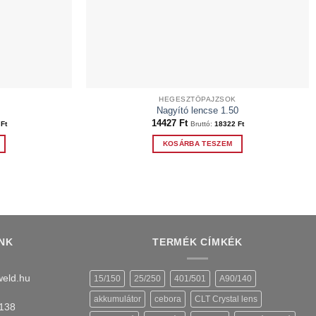
HEGESZTŐPAJZSOK
Nagyító lencse 1.50
14427
Ft
6
Ft
Bruttó:
18322
Ft
KOSÁRBA TESZEM
NK
TERMÉK CÍMKÉK
eld.hu
15/150
25/250
401/501
A90/140
akkumulátor
cebora
CLT Crystal lens
138