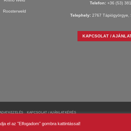
Telefon:
+36 (53) 38
Telephely:
2767 Tápiógyörgye, 
KAPCSOLAT / AJÁNLA
ADATKEZELÉS
KAPCSOLAT / AJÁNLATKÉRÉS
dja el az "Elfogadom" gombra kattintással!