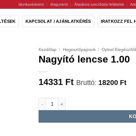
Munkavédelem
Magunkról
Általános szerződési feltételek
Ada
LTÉSEK
KAPCSOLAT / AJÁNLATKÉRÉS
IRATKOZZ FEL 
Kezdőlap
/
Hegesztőpajzsok
/
Optrel Kiegészítő
Nagyító lencse 1.00
14331
Ft
Bruttó:
18200
Ft
Nagyító lencse 1.00 mennyiség
KO