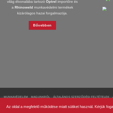
világ élvonalába tartozó
Optrel
importőre és
a
Rhinoweld
munkavédelmi termékek
kizárólagos hazai forgalmazója.
Bővebben
MUNKAVÉDELEM
MAGUNKRÓL
ÁLTALÁNOS SZERZŐDÉSI FELTÉTELEK
2026 ©
Bestweld Hegesztéstechnikai Bt. - Minden jog fenntartva!
Az oldal a megfelelő működése miatt sütiket használ. Kérjük foga