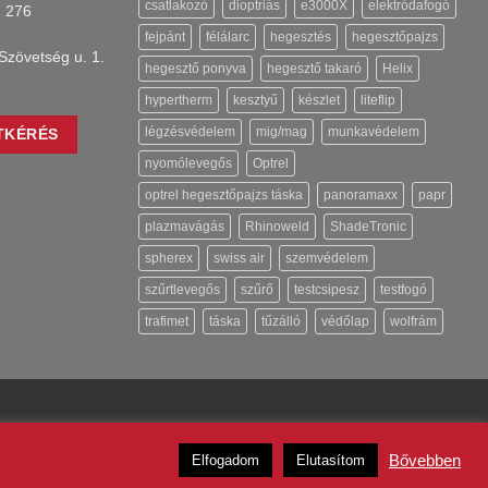
csatlakozó
dioptriás
e3000X
elektródafogó
1 276
fejpánt
félálarc
hegesztés
hegesztőpajzs
Szövetség u. 1.
hegesztő ponyva
hegesztő takaró
Helix
hypertherm
kesztyű
készlet
liteflip
légzésvédelem
mig/mag
munkavédelem
TKÉRÉS
nyomólevegős
Optrel
optrel hegesztőpajzs táska
panoramaxx
papr
plazmavágás
Rhinoweld
ShadeTronic
spherex
swiss air
szemvédelem
szűrtlevegős
szűrő
testcsipesz
testfogó
trafimet
táska
tűzálló
védőlap
wolfrám
Bővebben
Elfogadom
Elutasítom