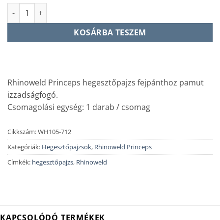
Princeps Izzadságfogó pánt mennyiség
KOSÁRBA TESZEM
Rhinoweld Princeps hegesztőpajzs fejpánthoz pamut
izzadságfogó.
Csomagolási egység: 1 darab / csomag
Cikkszám:
WH105-712
Kategóriák:
Hegesztőpajzsok
,
Rhinoweld Princeps
Címkék:
hegesztőpajzs
,
Rhinoweld
KAPCSOLÓDÓ TERMÉKEK