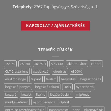
Telephely:
2767 Tápiógyörgye, Szövetség u. 1.
KAPCSOLAT / AJÁNLATKÉRÉS
TERMÉK CÍMKÉK
15/150
25/250
401/501
A90/140
akkumulátor
cebora
CLT Crystal lens
csatlakozó
dioptriás
e3000X
elektródafogó
fejpánt
félálarc
hegesztés
hegesztőpajzs
hegesztő ponyva
hegesztő takaró
Helix
hypertherm
kesztyű
készlet
liteflip
légzésvédelem
mig/mag
munkavédelem
nyomólevegős
Optrel
optrel hegesztőpajzs táska
panoramaxx
papr
plazmavágás