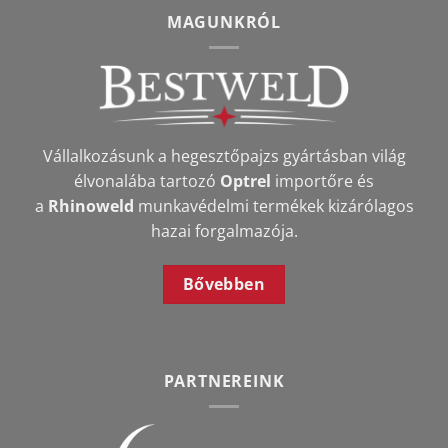
MAGUNKRÓL
Vállalkozásunk a hegesztőpajzs gyártásban világ
élvonalába tartozó
Optrel
importőre és
a
Rhinoweld
munkavédelmi termékek kizárólagos
hazai forgalmazója.
Bővebben
PARTNEREINK