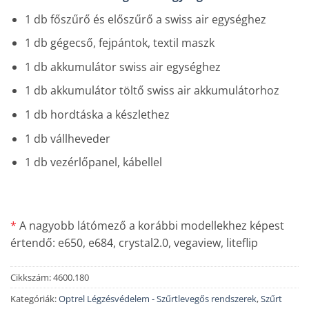
1 db főszűrő és előszűrő a swiss air egységhez
1 db gégecső, fejpántok, textil maszk
1 db akkumulátor swiss air egységhez
1 db akkumulátor töltő swiss air akkumulátorhoz
1 db hordtáska a készlethez
1 db vállheveder
1 db vezérlőpanel, kábellel
*
A nagyobb látómező a korábbi modellekhez képest
értendő: e650, e684, crystal2.0, vegaview, liteflip
Cikkszám:
4600.180
Kategóriák:
Optrel Légzésvédelem - Szűrtlevegős rendszerek
,
Szűrt