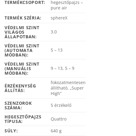
TERMÉKCSOPORT:
hegesztőpajzs –
pure air
TERMÉK SZÉRIA:
sphereX
VÉDELMI SZINT
3.0
VILÁGOS
ÁLLAPOTBAN:
VÉDELMI SZINT
5 – 13
(AUTOMATA
MÓDBAN):
VÉDELMI SZINT
9 – 13, 5 – 9
(MANUÁLIS
MÓDBAN):
fokozatmentesen
ÉRZÉKENYSÉG
állítható, „Super
ÁLLÍTÁS:
High”
SZENZOROK
5 érzékelő
SZÁMA:
HEGESZTŐPAJZS
Quattro
TÍPUSA:
SÚLY:
640 g