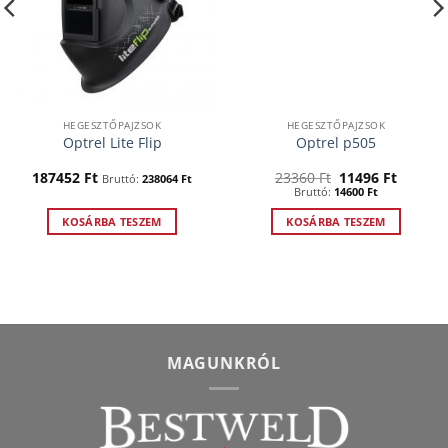
HEGESZTŐPAJZSOK
HEGESZTŐPAJZSOK
Optrel Lite Flip
Optrel p505
Original
Curren
187452
Ft
23360
Ft
11496
Ft
Bruttó:
238064
Ft
price
price
Bruttó:
14600
Ft
was:
is:
23360 Ft.
11496 F
KOSÁRBA TESZEM
KOSÁRBA TESZEM
MAGUNKRÓL