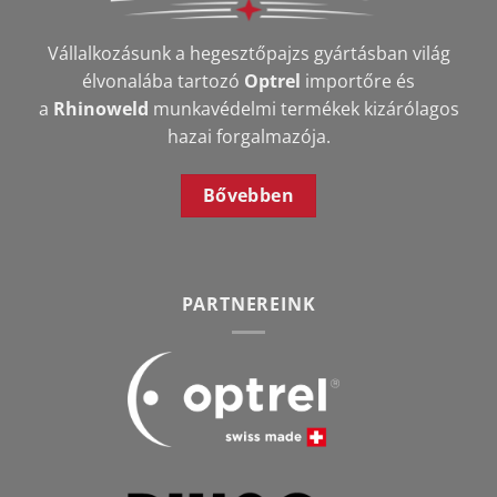
Vállalkozásunk a hegesztőpajzs gyártásban világ
élvonalába tartozó
Optrel
importőre és
a
Rhinoweld
munkavédelmi termékek kizárólagos
hazai forgalmazója.
Bővebben
PARTNEREINK