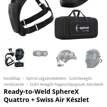
Kezdőlap
/
Optrel Légzésvédelem - Szűrtlevegős
rendszerek
/
Szűrt levegős hegesztőpajzsok, készletek
Ready-to-Weld SphereX
Quattro + Swiss Air Készlet