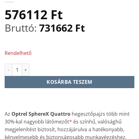
576112
Ft
Bruttó:
731662
Ft
Rendelhető
Ready-to-Weld SphereX Quattro + Swiss Air Készlet mennyiség
KOSÁRBA TESZEM
Az
Optrel SphereX Quattro
hegesztőpajzs több mint
30%-kal nagyobb látómezőt
*
és színhű, valósághű
megjelenítést biztosít, hozzájárulva a hatékonyabb,
kényelmesebb és biztonságosabb munkavégzéshez.