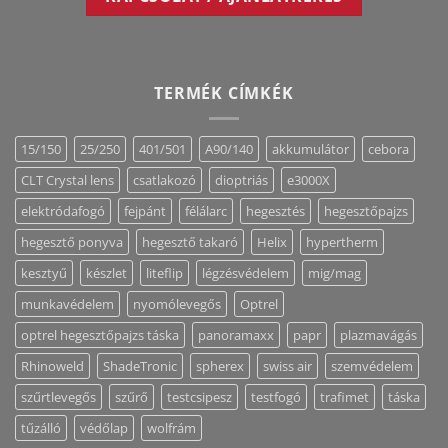
TERMÉK CÍMKÉK
15/150
25/250
401/501
A90/140
akkumulátor
cebora
CLT Crystal lens
csatlakozó
dioptriás
e3000X
elektródafogó
fejpánt
félálarc
hegesztés
hegesztőpajzs
hegesztő ponyva
hegesztő takaró
Helix
hypertherm
kesztyű
készlet
liteflip
légzésvédelem
mig/mag
munkavédelem
nyomólevegős
Optrel
optrel hegesztőpajzs táska
panoramaxx
papr
plazmavágás
Rhinoweld
ShadeTronic
spherex
swiss air
szemvédelem
szűrtlevegős
szűrő
testcsipesz
testfogó
trafimet
táska
tűzálló
védőlap
wolfrám