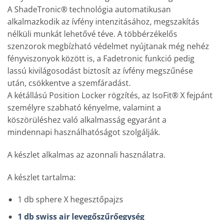
A ShadeTronic® technológia automatikusan
alkalmazkodik az ívfény intenzitásához, megszakítás
nélküli munkát lehetővé téve. A többérzékelős
szenzorok megbízható védelmet nyújtanak még nehéz
fényviszonyok között is, a Fadetronic funkció pedig
lassú kivilágosodást biztosít az ívfény megszűnése
után, csökkentve a szemfáradást.
A kétállású Position Locker rögzítés, az IsoFit® X fejpánt
személyre szabható kényelme, valamint a
köszörüléshez való alkalmasság egyaránt a
mindennapi használhatóságot szolgálják.
A készlet alkalmas az azonnali használatra.
A készlet tartalma:
1 db sphere X hegesztőpajzs
1 db swiss air levegőszűrőegység