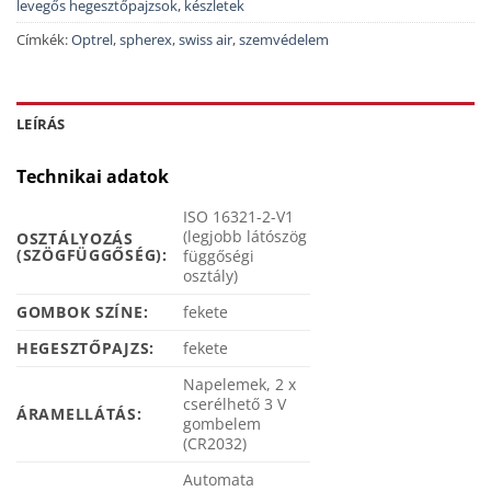
levegős hegesztőpajzsok, készletek
Címkék:
Optrel
,
spherex
,
swiss air
,
szemvédelem
LEÍRÁS
Technikai adatok
ISO 16321-2-V1
(legjobb látószög
OSZTÁLYOZÁS
(SZÖGFÜGGŐSÉG):
függőségi
osztály)
GOMBOK SZÍNE:
fekete
HEGESZTŐPAJZS:
fekete
Napelemek, 2 x
cserélhető 3 V
ÁRAMELLÁTÁS:
gombelem
(CR2032)
Automata