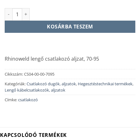
Rhinoweld Csatlakozóaljzat, lengő 70-95 mennyiség
KOSÁRBA TESZEM
Rhinoweld lengő csatlakozó aljzat, 70-95
Cikkszám:
CS04-00-00-7095
Kategóriák:
Csatlakozó dugók, aljzatok
,
Hegesztéstechnikai termékek
,
Lengő kábelcsatlakozók, aljzatok
Címke:
csatlakozó
KAPCSOLÓDÓ TERMÉKEK