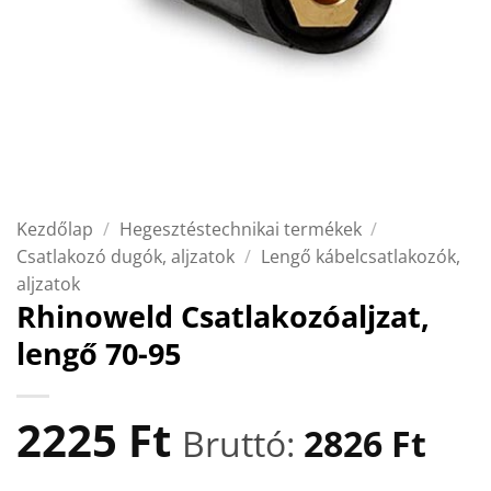
Kezdőlap
/
Hegesztéstechnikai termékek
/
Csatlakozó dugók, aljzatok
/
Lengő kábelcsatlakozók,
aljzatok
Rhinoweld Csatlakozóaljzat,
lengő 70-95
2225
Ft
Bruttó:
2826
Ft