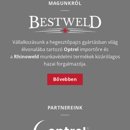
MAGUNKRÓL
Vállalkozásunk a hegesztőpajzs gyártásban világ
élvonalába tartozó
Optrel
importőre és
a
Rhinoweld
munkavédelmi termékek kizárólagos
hazai forgalmazója.
Bővebben
PARTNEREINK