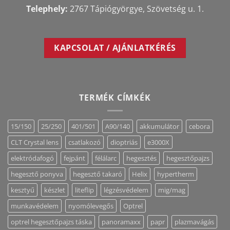
Telephely:
2767 Tápiógyörgye, Szövetség u. 1.
KAPCSOLAT / AJÁNLATKÉRÉS
TERMÉK CÍMKÉK
15/150
25/250
401/501
A90/140
akkumulátor
cebora
CLT Crystal lens
csatlakozó
dioptriás
e3000X
elektródafogó
fejpánt
félálarc
hegesztés
hegesztőpajzs
hegesztő ponyva
hegesztő takaró
Helix
hypertherm
kesztyű
készlet
liteflip
légzésvédelem
mig/mag
munkavédelem
nyomólevegős
Optrel
optrel hegesztőpajzs táska
panoramaxx
papr
plazmavágás