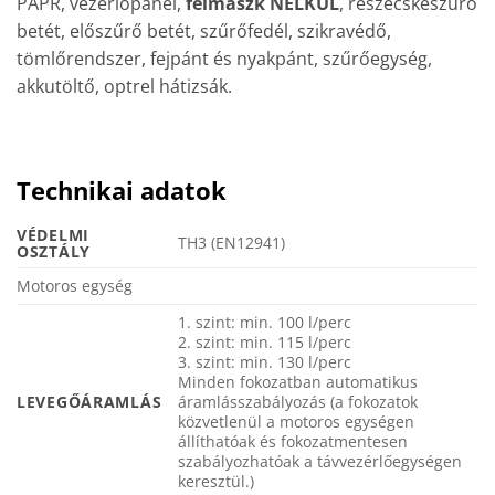
PAPR, vezérlőpanel,
félmaszk NÉLKÜL
, részecskeszűrő
betét, előszűrő betét, szűrőfedél, szikravédő,
tömlőrendszer, fejpánt és nyakpánt, szűrőegység,
akkutöltő, optrel hátizsák.
Technikai adatok
VÉDELMI
TH3 (EN12941)
OSZTÁLY
Motoros egység
1. szint: min. 100 l/perc
2. szint: min. 115 l/perc
3. szint: min. 130 l/perc
Minden fokozatban automatikus
LEVEGŐÁRAMLÁS
áramlásszabályozás (a fokozatok
közvetlenül a motoros egységen
állíthatóak és fokozatmentesen
szabályozhatóak a távvezérlőegységen
keresztül.)