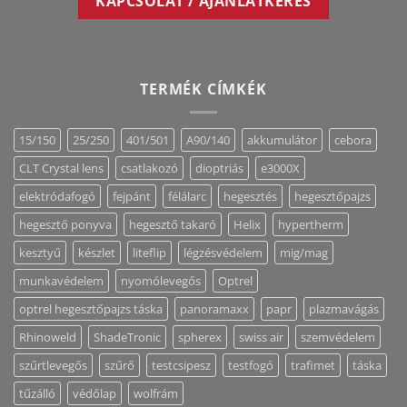
KAPCSOLAT / AJÁNLATKÉRÉS
TERMÉK CÍMKÉK
15/150
25/250
401/501
A90/140
akkumulátor
cebora
CLT Crystal lens
csatlakozó
dioptriás
e3000X
elektródafogó
fejpánt
félálarc
hegesztés
hegesztőpajzs
hegesztő ponyva
hegesztő takaró
Helix
hypertherm
kesztyű
készlet
liteflip
légzésvédelem
mig/mag
munkavédelem
nyomólevegős
Optrel
optrel hegesztőpajzs táska
panoramaxx
papr
plazmavágás
Rhinoweld
ShadeTronic
spherex
swiss air
szemvédelem
szűrtlevegős
szűrő
testcsipesz
testfogó
trafimet
táska
tűzálló
védőlap
wolfrám