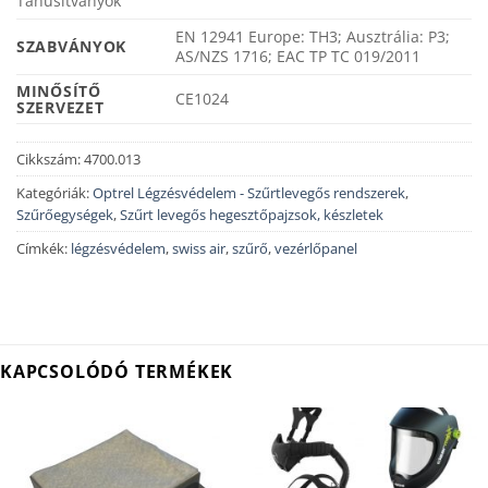
Tanúsítványok
EN 12941 Europe: TH3; Ausztrália: P3;
SZABVÁNYOK
AS/NZS 1716; EAC TP TC 019/2011
MINŐSÍTŐ
CE1024
SZERVEZET
Cikkszám:
4700.013
Kategóriák:
Optrel Légzésvédelem - Szűrtlevegős rendszerek
,
Szűrőegységek
,
Szűrt levegős hegesztőpajzsok, készletek
Címkék:
légzésvédelem
,
swiss air
,
szűrő
,
vezérlőpanel
KAPCSOLÓDÓ TERMÉKEK