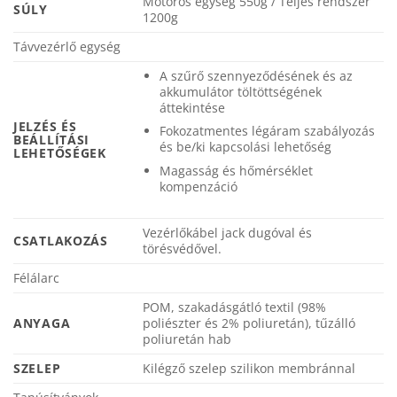
Motoros egység 550g / Teljes rendszer
SÚLY
1200g
Távvezérlő egység
A szűrő szennyeződésének és az
akkumulátor töltöttségének
áttekintése
JELZÉS ÉS
Fokozatmentes légáram szabályozás
BEÁLLÍTÁSI
és be/ki kapcsolási lehetőség
LEHETŐSÉGEK
Magasság és hőmérséklet
kompenzáció
Vezérlőkábel jack dugóval és
CSATLAKOZÁS
törésvédővel.
Félálarc
POM, szakadásgátló textil (98%
ANYAGA
poliészter és 2% poliuretán), tűzálló
poliuretán hab
SZELEP
Kilégző szelep szilikon membránnal