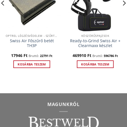
OPTREL LÉGZÉSVÉDELEM - SZŰRTLEVEGŐS RENDSZEREK
KÖSZÖRŰSPAJZSOK
Swiss Air Főszűrő betét
Ready-to-Grind Swiss Air +
TH3P
Clearmaxx készlet
17946
Ft
469910
Ft
Bruttó:
22791
Ft
Bruttó:
596786
Ft
KOSÁRBA TESZEM
KOSÁRBA TESZEM
MAGUNKRÓL