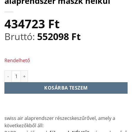
alaprendszer maszk nélkül
434723
Ft
Bruttó:
552098
Ft
Rendelhető
Swiss Air komplett részecskeszűrős légzésvédelmi alaprendsz
KOSÁRBA TESZEM
swiss air alaprendszer részecskeszűrővel, amely a
következőkből áll: