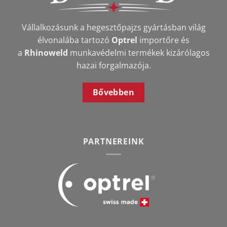
Vállalkozásunk a hegesztőpajzs gyártásban világ
élvonalába tartozó
Optrel
importőre és
a
Rhinoweld
munkavédelmi termékek kizárólagos
hazai forgalmazója.
Bővebben
PARTNEREINK