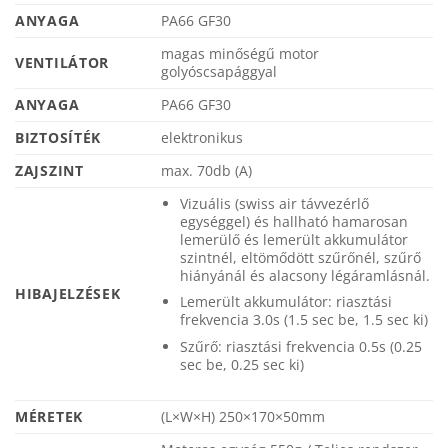
ANYAGA
PA66 GF30
magas minőségű motor
VENTILÁTOR
golyóscsapággyal
ANYAGA
PA66 GF30
BIZTOSÍTÉK
elektronikus
ZAJSZINT
max. 70db (A)
Vizuális (swiss air távvezérlő
egységgel) és hallható hamarosan
lemerülő és lemerült akkumulátor
szintnél, eltömődött szűrőnél, szűrő
hiányánál és alacsony légáramlásnál.
HIBAJELZÉSEK
Lemerült akkumulátor: riasztási
frekvencia 3.0s (1.5 sec be, 1.5 sec ki)
Szűrő: riasztási frekvencia 0.5s (0.25
sec be, 0.25 sec ki)
MÉRETEK
(L×W×H) 250×170×50mm