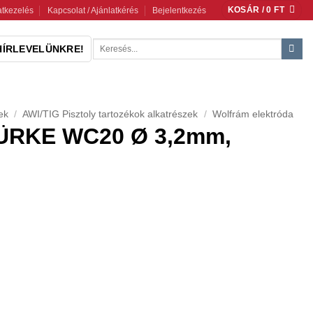
KOSÁR /
0
FT
tkezelés
Kapcsolat / Ajánlatkérés
Bejelentkezés
Keresés
HÍRLEVELÜNKRE!
a
következőre:
ek
/
AWI/TIG Pisztoly tartozékok alkatrészek
/
Wolfrám elektróda
ZÜRKE WC20 Ø 3,2mm,
75mm mennyiség