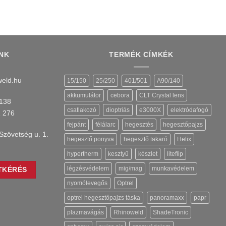
NK
TERMÉK CÍMKÉK
eld.hu
15/150
25/250
401/501
A90/140
akkumulátor
cebora
CLT Crystal lens
138
csatlakozó
dioptriás
e3000X
elektródafogó
1 276
fejpánt
félálarc
hegesztés
hegesztőpajzs
Szövetség u. 1.
hegesztő ponyva
hegesztő takaró
Helix
hypertherm
kesztyű
készlet
liteflip
légzésvédelem
mig/mag
munkavédelem
TKÉRÉS
nyomólevegős
Optrel
optrel hegesztőpajzs táska
panoramaxx
papr
plazmavágás
Rhinoweld
ShadeTronic