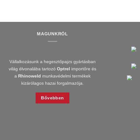
MAGUNKRÓL
Vállalkozásunk a hegesztőpajzs gyártásban
világ élvonalába tartozó
Optrel
importőre és
a
Rhinoweld
munkavédelmi termékek
kizárólagos hazai forgalmazója.
Bővebben