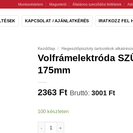
Munkavédelem
Magunkról
Általános szerződési feltételek
Ada
LTÉSEK
KAPCSOLAT / AJÁNLATKÉRÉS
IRATKOZZ FEL 
Kezdőlap
/
Hegesztőpisztoly tartozékok alkatrész
Volfrámelektróda S
175mm
2363
Ft
Bruttó:
3001
Ft
100 készleten
Volfrámelektróda SZÜRKE WC20 Ø 3,2mm, 1