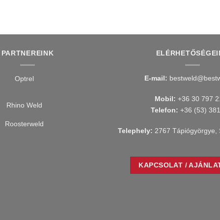
PARTNEREINK
ELÉRHETŐSÉGEI
E-mail:
bestweld@bestw
Mobil:
+36 30 797 2
Telefon:
+36 (53) 38
Telephely:
2767 Tápiógyörgye, 
KAPCSOLAT / AJÁNLA