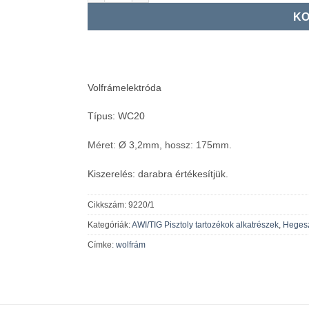
KO
Volfrámelektróda
Típus: WC20
Méret:
Ø 3,2mm, hossz: 175mm.
Kiszerelés: darabra értékesítjük.
Cikkszám:
9220/1
Kategóriák:
AWI/TIG Pisztoly tartozékok alkatrészek
,
Hegesz
Címke:
wolfrám