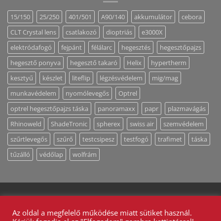
15/150
25/250
401/501
A90/140
akkumulátor
cebora
CLT Crystal lens
csatlakozó
dioptriás
e3000X
elektródafogó
fejpánt
félálarc
hegesztés
hegesztőpajzs
hegesztő ponyva
hegesztő takaró
Helix
hypertherm
kesztyű
készlet
liteflip
légzésvédelem
mig/mag
munkavédelem
nyomólevegős
Optrel
optrel hegesztőpajzs táska
panoramaxx
papr
plazmavágás
Rhinoweld
ShadeTronic
spherex
swiss air
szemvédelem
szűrtlevegős
szűrő
testcsipesz
testfogó
trafimet
táska
tűzálló
védőlap
wolfrám
MUNKAVÉDELEM
MAGUNKRÓL
ÁLTALÁNOS SZERZŐDÉSI FELTÉTELEK
ADATKEZELÉS
Az oldal a megfelelő működése miatt sütiket használ.
KAPCSOLAT / AJÁNLATKÉRÉS