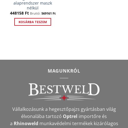
alaprendszer maszk
nélkül
448158
Ft
Bruttó:
569161
Ft
KOSÁRBA TESZEM
MAGUNKRÓL
Vállalkozásunk a hegesztőpajzs gyártásban világ
élvonalába tartozó
Optrel
importőre és
a
Rhinoweld
munkavédelmi termékek kizárólagos