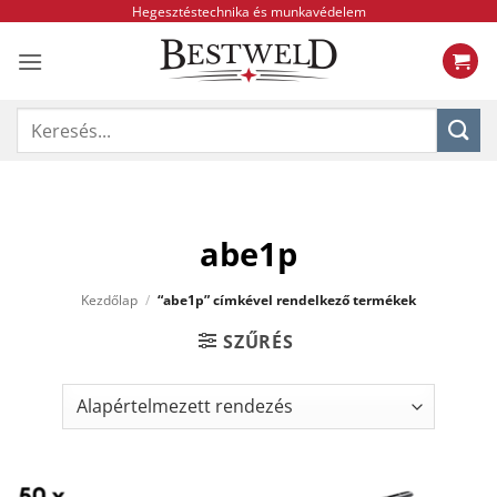
Skip
Hegesztéstechnika és munkavédelem
to
content
Keresés
a
következőre:
abe1p
Kezdőlap
/
“abe1p” címkével rendelkező termékek
SZŰRÉS