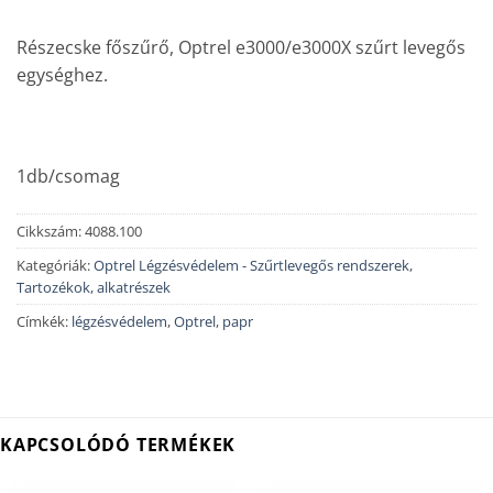
Részecske főszűrő, Optrel e3000/e3000X szűrt levegős
egységhez.
1db/csomag
Cikkszám:
4088.100
Kategóriák:
Optrel Légzésvédelem - Szűrtlevegős rendszerek
,
Tartozékok, alkatrészek
Címkék:
légzésvédelem
,
Optrel
,
papr
KAPCSOLÓDÓ TERMÉKEK