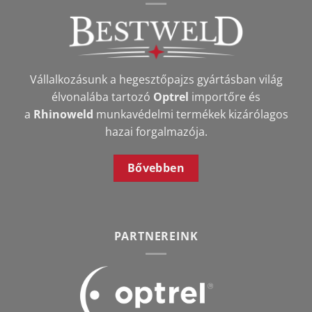
Vállalkozásunk a hegesztőpajzs gyártásban világ
élvonalába tartozó
Optrel
importőre és
a
Rhinoweld
munkavédelmi termékek kizárólagos
hazai forgalmazója.
Bővebben
PARTNEREINK