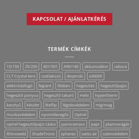
KAPCSOLAT / AJÁNLATKÉRÉS
TERMÉK CÍMKÉK
15/150
25/250
401/501
A90/140
akkumulátor
cebora
CLT Crystal lens
csatlakozó
dioptriás
e3000X
elektródafogó
fejpánt
félálarc
hegesztés
hegesztőpajzs
hegesztő ponyva
hegesztő takaró
Helix
hypertherm
kesztyű
készlet
liteflip
légzésvédelem
mig/mag
munkavédelem
nyomólevegős
Optrel
optrel hegesztőpajzs táska
panoramaxx
papr
plazmavágás
Rhinoweld
ShadeTronic
spherex
swiss air
szemvédelem