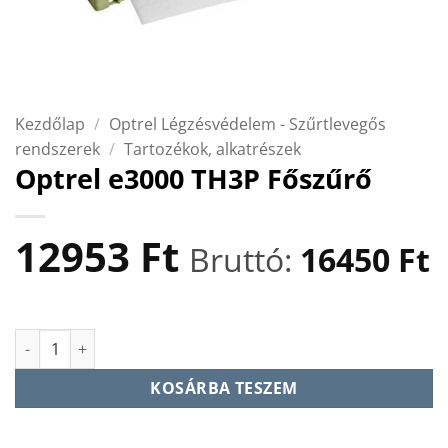
Kezdőlap
/
Optrel Légzésvédelem - Szűrtlevegős
rendszerek
/
Tartozékok, alkatrészek
Optrel e3000 TH3P Főszűrő
12953
Ft
Bruttó:
16450
Ft
Optrel e3000 TH3P Főszűrő mennyiség
KOSÁRBA TESZEM