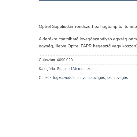
Optrel Suppliedair rendszerhez hagtompító, tömítő
A derékra csatolható levegőszabályzó egység ön
egység, illetve Optrel PAPR hegesztő vagy köszörű
Cikkszám:
4090.020
Kategória:
Supplied Air rendszer
Címkék:
légzésvédelem
,
nyomólevegős
,
szűrtlevegős