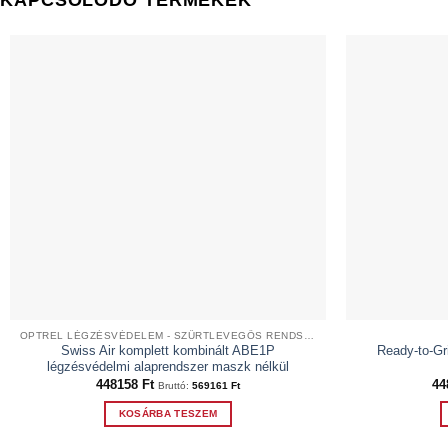
OPTREL LÉGZÉSVÉDELEM - SZŰRTLEVEGŐS RENDSZEREK
Swiss Air komplett kombinált ABE1P
Ready-to-G
légzésvédelmi alaprendszer maszk nélkül
448158
Ft
44
Bruttó:
569161
Ft
KOSÁRBA TESZEM