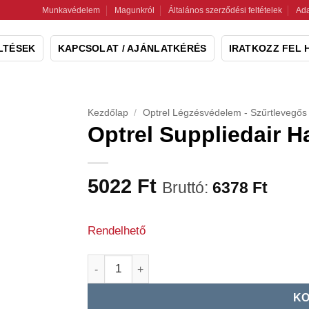
Munkavédelem
Magunkról
Általános szerződési feltételek
Ada
LTÉSEK
KAPCSOLAT / AJÁNLATKÉRÉS
IRATKOZZ FEL 
Kezdőlap
/
Optrel Légzésvédelem - Szűrtlevegős
Optrel Suppliedair 
5022
Ft
Bruttó:
6378
Ft
Rendelhető
Optrel Suppliedair Hangtompító, tömítőgyűrű
KO