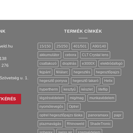
NK
TERMÉK CÍMKÉK
eld.hu
15/150
25/250
401/501
A90/140
akkumulátor
cebora
CLT Crystal lens
138
csatlakozó
dioptriás
e3000X
elektródafogó
1 276
fejpánt
félálarc
hegesztés
hegesztőpajzs
Szövetség u. 1.
hegesztő ponyva
hegesztő takaró
Helix
hypertherm
kesztyű
készlet
liteflip
légzésvédelem
mig/mag
munkavédelem
TKÉRÉS
nyomólevegős
Optrel
optrel hegesztőpajzs táska
panoramaxx
papr
plazmavágás
Rhinoweld
ShadeTronic
spherex
swiss air
szemvédelem