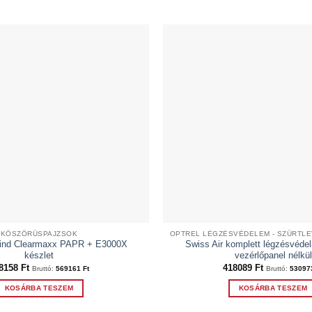
KÖSZÖRŰSPAJZSOK
rind Clearmaxx PAPR + E3000X
Swiss Air komplett légzésvédel
készlet
vezérlőpanel nélkül
8158
Ft
418089
Ft
Bruttó:
569161
Ft
Bruttó:
5309
KOSÁRBA TESZEM
KOSÁRBA TESZEM