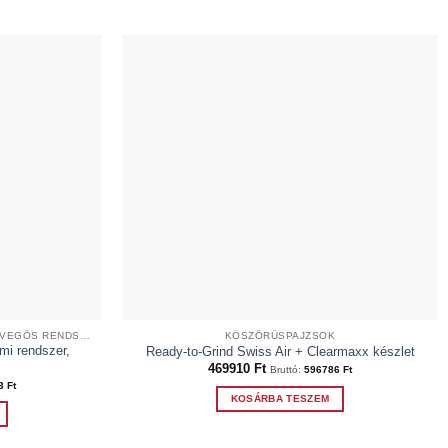
OPTREL LÉGZÉSVÉDELEM - SZŰRTLEVEGŐS RENDSZEREK
KÖSZÖRŰSPAJZSOK
mi rendszer,
Ready-to-Grind Swiss Air + Clearmaxx készlet
469910
Ft
Bruttó:
596786
Ft
73
Ft
KOSÁRBA TESZEM