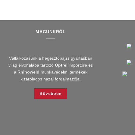
MAGUNKRÓL
Vállalkozásunk a hegesztőpajzs gyártásban
világ élvonalába tartozó
Optrel
importőre és
a
Rhinoweld
munkavédelmi termékek
kizárólagos hazai forgalmazója.
Bővebben