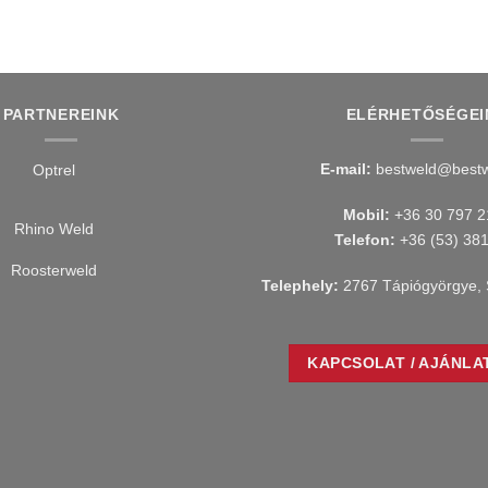
PARTNEREINK
ELÉRHETŐSÉGEI
E-mail:
bestweld@bestw
Mobil:
+36 30 797 2
Telefon:
+36 (53) 38
Telephely:
2767 Tápiógyörgye, 
KAPCSOLAT / AJÁNLA