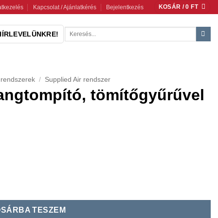
KOSÁR /
0
FT
tkezelés
Kapcsolat / Ajánlatkérés
Bejelentkezés
Keresés
HÍRLEVELÜNKRE!
a
következőre:
 rendszerek
/
Supplied Air rendszer
Hangtompító, tömítőgyűrűvel
vel mennyiség
SÁRBA TESZEM