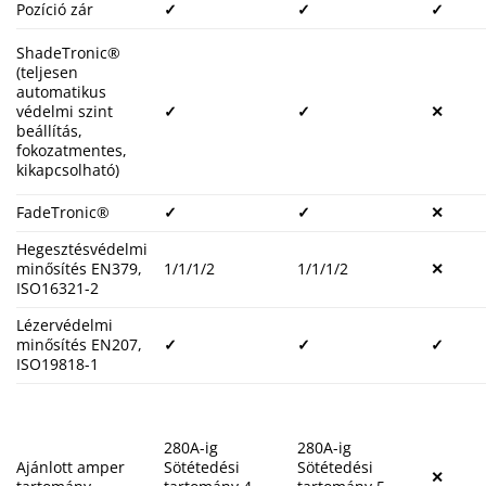
Pozíció zár
✓
✓
✓
ShadeTronic®
(teljesen
automatikus
védelmi szint
✓
✓
✕
beállítás,
fokozatmentes,
kikapcsolható)
FadeTronic®
✓
✓
✕
Hegesztésvédelmi
minősítés EN379,
1/1/1/2
1/1/1/2
✕
ISO16321-2
Lézervédelmi
minősítés EN207,
✓
✓
✓
ISO19818-1
280A-ig
280A-ig
Ajánlott amper
Sötétedési
Sötétedési
✕