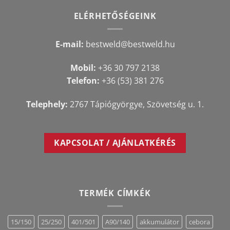
ELÉRHETŐSÉGEINK
E-mail:
bestweld@bestweld.hu
Mobil:
+36 30 797 2138
Telefon:
+36 (53) 381 276
Telephely:
2767 Tápiógyörgye, Szövetség u. 1.
KAPCSOLAT / AJÁNLATKÉRÉS
TERMÉK CÍMKÉK
15/150
25/250
401/501
A90/140
akkumulátor
cebora