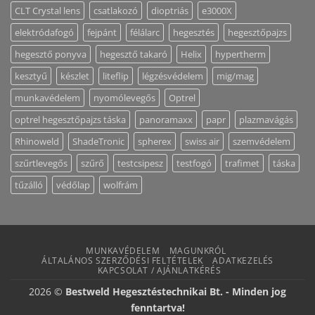
CLT Crystal lens
csatlakozó
dioptriás
e3000X
elektródafogó
fejpánt
félálarc
hegesztés
hegesztőpajzs
hegesztő ponyva
hegesztő takaró
Helix
hypertherm
kesztyű
készlet
liteflip
légzésvédelem
mig/mag
munkavédelem
nyomólevegős
Optrel
optrel hegesztőpajzs táska
panoramaxx
papr
plazmavágás
Rhinoweld
ShadeTronic
spherex
swiss air
szemvédelem
szűrtlevegős
szűrő
testcsipesz
testfogó
trafimet
táska
tűzálló
védőlap
wolfrám
MUNKAVÉDELEM
MAGUNKRÓL
ÁLTALÁNOS SZERZŐDÉSI FELTÉTELEK
ADATKEZELÉS
KAPCSOLAT / AJÁNLATKÉRÉS
2026 ©
Bestweld Hegesztéstechnikai Bt. - Minden jog
fenntartva!