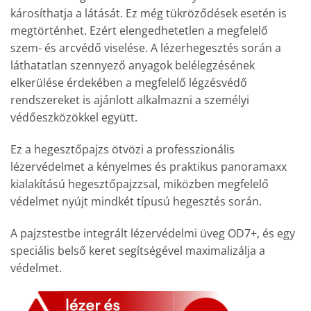
károsíthatja a látását. Ez még tükröződések esetén is
megtörténhet. Ezért elengedhetetlen a megfelelő
szem- és arcvédő viselése. A lézerhegesztés során a
láthatatlan szennyező anyagok belélegzésének
elkerülése érdekében a megfelelő légzésvédő
rendszereket is ajánlott alkalmazni a személyi
védőeszközökkel együtt.
Ez a hegesztőpajzs ötvözi a professzionális
lézervédelmet a kényelmes és praktikus panoramaxx
kialakítású hegesztőpajzzsal, miközben megfelelő
védelmet nyújt mindkét típusú hegesztés során.
A pajzstestbe integrált lézervédelmi üveg OD7+, és egy
speciális belső keret segítségével maximalizálja a
védelmet.