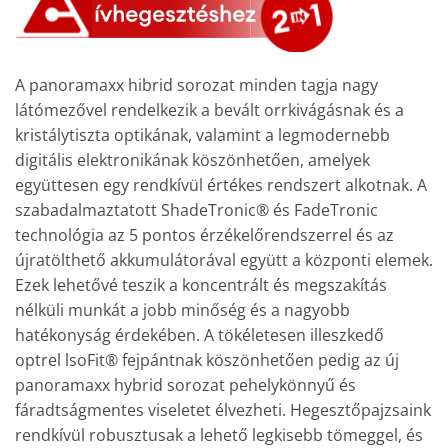
A panoramaxx hibrid sorozat minden tagja nagy
látómezővel rendelkezik a bevált orrkivágásnak és a
kristálytiszta optikának, valamint a legmodernebb
digitális elektronikának köszönhetően, amelyek
együttesen egy rendkívül értékes rendszert alkotnak. A
szabadalmaztatott ShadeTronic® és FadeTronic
technológia az 5 pontos érzékelőrendszerrel és az
újratölthető akkumulátorával együtt a központi elemek.
Ezek lehetővé teszik a koncentrált és megszakítás
nélküli munkát a jobb minőség és a nagyobb
hatékonyság érdekében. A tökéletesen illeszkedő
optrel lsoFit® fejpántnak köszönhetően pedig az új
panoramaxx hybrid sorozat pehelykönnyű és
fáradtságmentes viseletet élvezheti. Hegesztőpajzsaink
rendkívül robusztusak a lehető legkisebb tömeggel, és