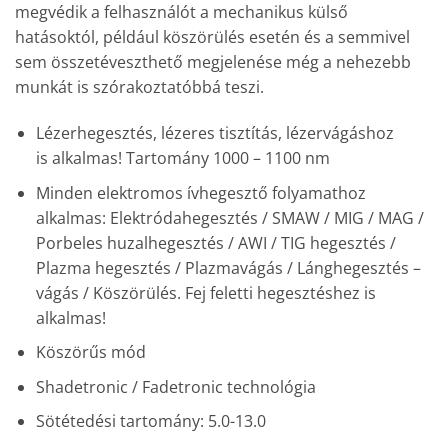
megvédik a felhasználót a mechanikus külső
hatásoktól, például köszörülés esetén és a semmivel
sem összetéveszthető megjelenése még a nehezebb
munkát is szórakoztatóbbá teszi.
Lézerhegesztés, lézeres tisztítás, lézervágáshoz
is alkalmas! Tartomány 1000 – 1100 nm
Minden elektromos ívhegesztő folyamathoz
alkalmas: Elektródahegesztés / SMAW / MIG / MAG /
Porbeles huzalhegesztés / AWI / TIG hegesztés /
Plazma hegesztés / Plazmavágás / Lánghegesztés –
vágás / Köszörülés. Fej feletti hegesztéshez is
alkalmas!
Köszörűs mód
Shadetronic / Fadetronic technológia
Sötétedési tartomány: 5.0-13.0