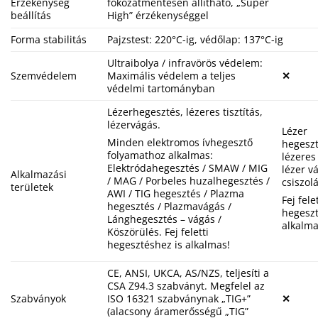
Érzékenység
fokozatmentesen állítható, „Super
beállítás
High” érzékenységgel
Forma stabilitás
Pajzstest: 220°C-ig, védőlap: 137°C-ig
Ultraibolya / infravörös védelem:
Szemvédelem
Maximális védelem a teljes
✕
védelmi tartományban
Lézerhegesztés, lézeres tisztítás,
lézervágás.
Lézer
Minden elektromos ívhegesztő
hegeszt
folyamathoz alkalmas:
lézeres 
Elektródahegesztés / SMAW / MIG
lézer v
Alkalmazási
/ MAG / Porbeles huzalhegesztés /
csiszolá
területek
AWI / TIG hegesztés / Plazma
Fej felet
hegesztés / Plazmavágás /
hegeszt
Lánghegesztés – vágás /
alkalma
Köszörülés. Fej feletti
hegesztéshez is alkalmas!
CE, ANSI, UKCA, AS/NZS, teljesíti a
CSA Z94.3 szabványt. Megfelel az
Szabványok
ISO 16321 szabványnak „TIG+”
✕
(alacsony áramerősségű „TIG”