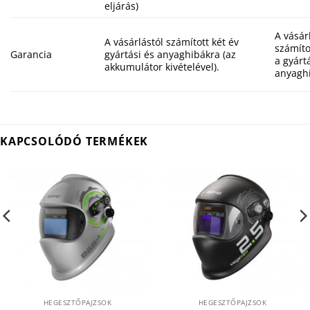
eljárás)
A vásár
A vásárlástól számított két év
számíto
Garancia
gyártási és anyaghibákra (az
a gyárt
akkumulátor kivételével).
anyagh
KAPCSOLÓDÓ TERMÉKEK
HEGESZTŐPAJZSOK
HEGESZTŐPAJZSOK