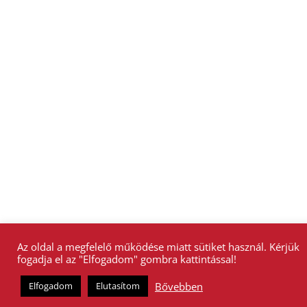
Az oldal a megfelelő működése miatt sütiket használ. Kérjük
fogadja el az "Elfogadom" gombra kattintással!
Bővebben
Elfogadom
Elutasítom