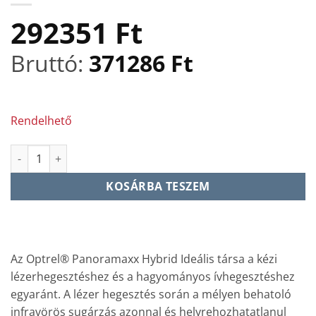
292351
Ft
Bruttó:
371286
Ft
Rendelhető
Panoramaxx Hybrid - Lézer hegesztőpajzs mennyiség
KOSÁRBA TESZEM
Az Optrel® Panoramaxx Hybrid Ideális társa a kézi
lézerhegesztéshez és a hagyományos ívhegesztéshez
egyaránt. A lézer hegesztés során a mélyen behatoló
infravörös sugárzás azonnal és helyrehozhatatlanul