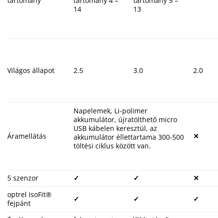
tartomány
tartomány 4 –
tartomány 5 –
14
13
Világos állapot
2.5
3.0
2.0
Napelemek, Li-polimer
akkumulátor, újratölthető micro
USB kábelen keresztül, az
Áramellátás
✕
akkumulátor éllettartama 300-500
töltési ciklus között van.
5 szenzor
✓
✓
✕
optrel IsoFit®
✓
✓
✓
fejpánt