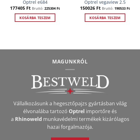
Optrel e684
Optrel vegaview 2.5
177405
Ft
150026
Ft
Bruttó:
225304
Ft
Bruttó:
190533
Ft
KOSÁRBA TESZEM
KOSÁRBA TESZEM
MAGUNKRÓL
Vállalkozásunk a hegesztőpajzs gyártásban világ
élvonalába tartozó
Optrel
importőre és
a
Rhinoweld
munkavédelmi termékek kizárólagos
hazai forgalmazója.