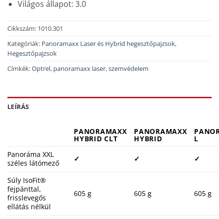
Világos állapot: 3.0
Cikkszám:
1010.301
Kategóriák:
Panoramaxx Laser és Hybrid hegesztőpajzsok
,
Hegesztőpajzsok
Címkék:
Optrel
,
panoramaxx laser
,
szemvédelem
LEÍRÁS
PANORAMAXX
PANORAMAXX
PANO
HYBRID CLT
HYBRID
L
Panoráma XXL
✓
✓
✓
széles látómező
Súly IsoFit®
fejpánttal,
605 g
605 g
605 g
frisslevegős
ellátás nélkül