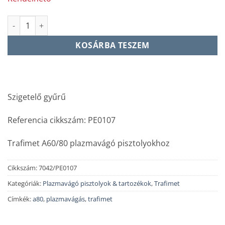
Szigetelő gyűrű - PE0107 mennyiség
KOSÁRBA TESZEM
Szigetelő gyűrű
Referencia cikkszám: PE0107
Trafimet A60/80 plazmavágó pisztolyokhoz
Cikkszám:
7042/PE0107
Kategóriák:
Plazmavágó pisztolyok & tartozékok
,
Trafimet
Címkék:
a80
,
plazmavágás
,
trafimet