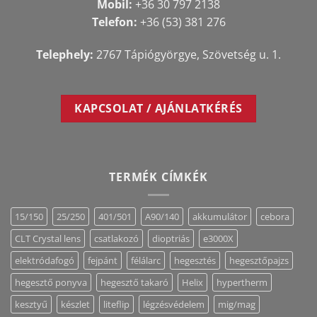
Mobil:
+36 30 797 2138
Telefon:
+36 (53) 381 276
Telephely:
2767 Tápiógyörgye, Szövetség u. 1.
KAPCSOLAT / AJÁNLATKÉRÉS
TERMÉK CÍMKÉK
15/150
25/250
401/501
A90/140
akkumulátor
cebora
CLT Crystal lens
csatlakozó
dioptriás
e3000X
elektródafogó
fejpánt
félálarc
hegesztés
hegesztőpajzs
hegesztő ponyva
hegesztő takaró
Helix
hypertherm
kesztyű
készlet
liteflip
légzésvédelem
mig/mag