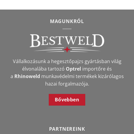
MAGUNKRÓL
Vállalkozásunk a hegesztőpajzs gyártásban világ
élvonalába tartozó
Optrel
importőre és
a
Rhinoweld
munkavédelmi termékek kizárólagos
hazai forgalmazója.
Bővebben
PARTNEREINK