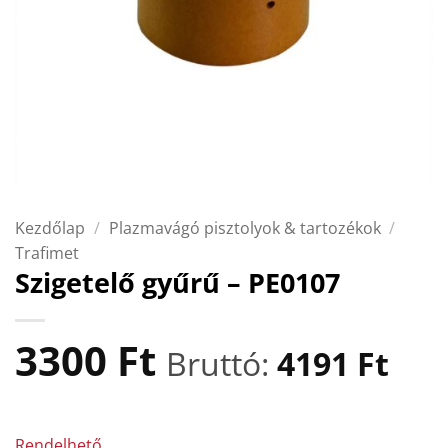
Kezdőlap
/
Plazmavágó pisztolyok & tartozékok
/
Trafimet
Szigetelő gyűrű – PE0107
3300
Ft
Bruttó:
4191
Ft
Rendelhető