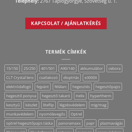
Telephely:
2767 Tápiógyörgye, Szövetség u. 1.
KAPCSOLAT / AJÁNLATKÉRÉS
TERMÉK CÍMKÉK
15/150
25/250
401/501
A90/140
akkumulátor
cebora
CLT Crystal lens
csatlakozó
dioptriás
e3000X
elektródafogó
fejpánt
félálarc
hegesztés
hegesztőpajzs
hegesztő ponyva
hegesztő takaró
Helix
hypertherm
kesztyű
készlet
liteflip
légzésvédelem
mig/mag
munkavédelem
nyomólevegős
Optrel
optrel hegesztőpajzs táska
panoramaxx
papr
plazmavágás