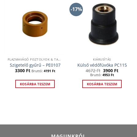
-17%
PLAZMAVÁGÓ PISZTOLYOK & TARTOZÉKOK
KIÁRUSÍTÁS
Szigetelő gyűrű – PE0107
Külső védőfúvóka PC115
Original
Current
3300
Ft
4672
Ft
3900
Ft
Bruttó:
4191
Ft
price
price
Bruttó:
4953
Ft
was:
is:
4672 Ft.
3900 Ft.
KOSÁRBA TESZEM
KOSÁRBA TESZEM
MAGUNKRÓL