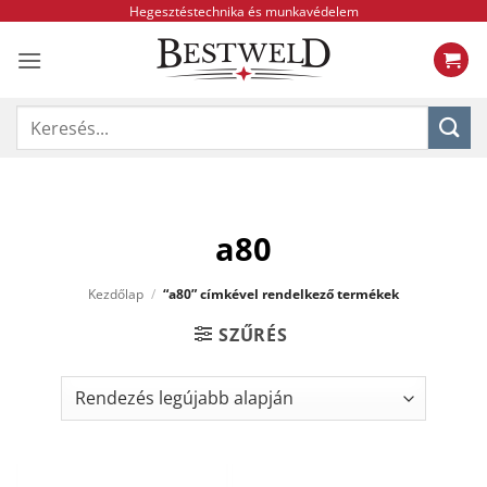
Skip
Hegesztéstechnika és munkavédelem
to
content
Keresés
a
következőre:
a80
Kezdőlap
/
“a80” címkével rendelkező termékek
SZŰRÉS