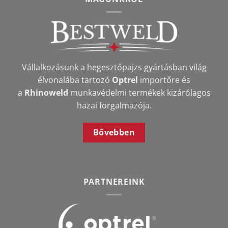
Vállalkozásunk a hegesztőpajzs gyártásban világ
élvonalába tartozó
Optrel
importőre és
a
Rhinoweld
munkavédelmi termékek kizárólagos
hazai forgalmazója.
Bővebben
PARTNEREINK